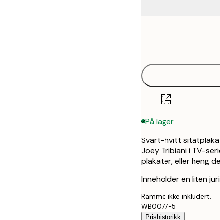
Frame
30x40 cm
options
50x70 cm
På lager
Svart-hvitt sitatplak
Joey Tribiani i TV-se
plakater, eller heng
Inneholder en liten jur
Ramme ikke inkludert.
WB0077-5
Prishistorikk