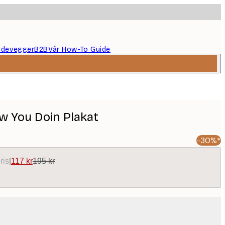
ildevegger
B2B
Vår How-To Guide
w You Doin Plakat
-30%*
ris
|
117 kr
195 kr