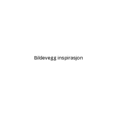
-30%*
Monokrom fasadeplakat
Fra 136,50 kr
195 kr
Bildevegg inspirasjon