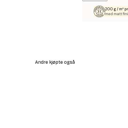
200 g / m² p
med matt fini
Andre kjøpte også