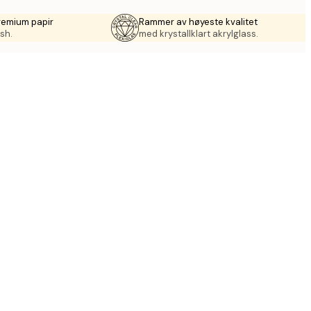
remium papir
Rammer av høyeste kvalitet
sh.
med krystallklart akrylglass.