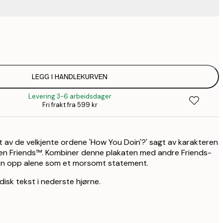
136,
235,
LEGG I HANDLEKURVEN
Levering 3-6 arbeidsdager
Fri frakt fra 599 kr
at av de velkjente ordene 'How You Doin'?' sagt av karakteren
rien Friends™. Kombiner denne plakaten med andre Friends-
 den opp alene som et morsomt statement.
idisk tekst i nederste hjørne.