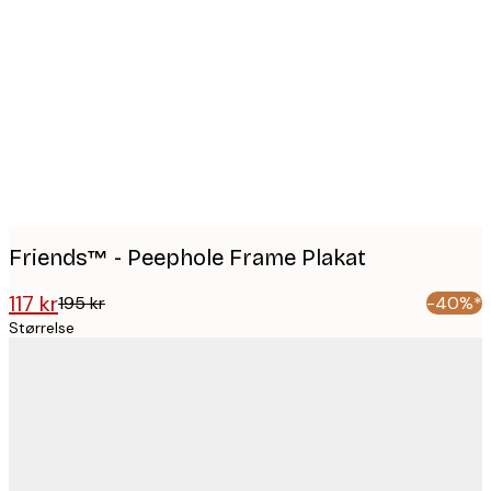
Product
images
Friends™ - Peephole Frame Plakat
117 kr
195 kr
-40%*
Størrelse