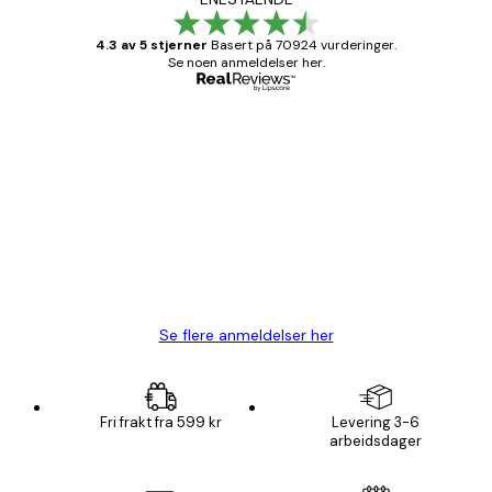
4.3 av 5 stjerner
Basert på 70924 vurderinger.
Se noen anmeldelser her.
Verifisert kjøper
Kundevurderinger
Fine plakater, rammen var også fin.
4 feb
Carina R
Se flere anmeldelser her
Fri frakt fra 599 kr
Levering 3-6
arbeidsdager