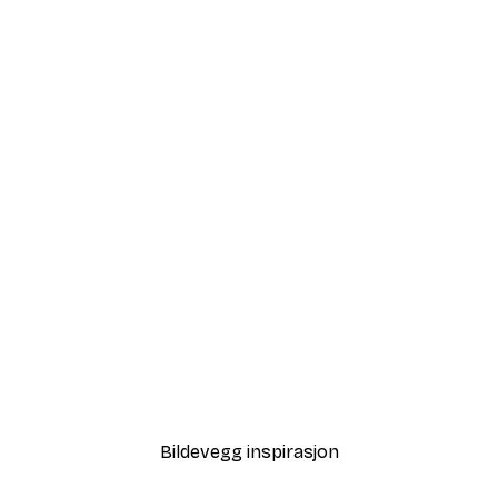
-40%*
Fra 117 kr
195 kr
Bildevegg inspirasjon