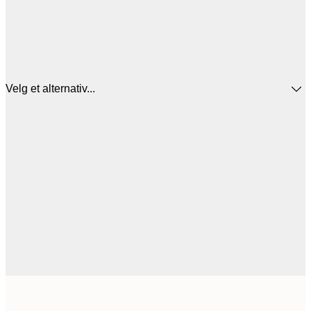
Velg et alternativ...
1
30x40 cm