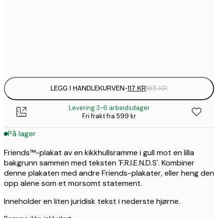
202,
50x70 cm
Frame
options
LEGG I HANDLEKURVEN
-
117 KR
195 KR
Levering 3-6 arbeidsdager
Fri frakt fra 599 kr
På lager
Friends™-plakat av en kikkhullsramme i gull mot en lilla
bakgrunn sammen med teksten 'F.R.I.E.N.D.S'. Kombiner
denne plakaten med andre Friends-plakater, eller heng den
opp alene som et morsomt statement.
Inneholder en liten juridisk tekst i nederste hjørne.