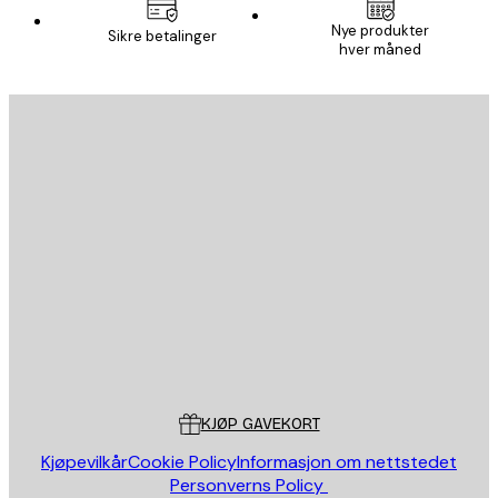
Nye produkter
Sikre betalinger
hver måned
E-mail
SEND
Butikk
Poster Store
Kundeservice
KJØP GAVEKORT
Kjøpevilkår
Cookie Policy
Informasjon om nettstedet
Personverns Policy