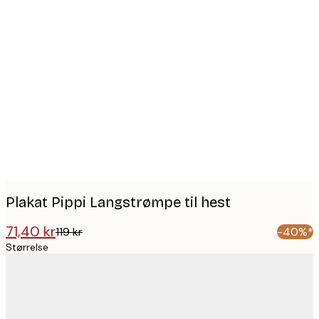
Product
images
Plakat Pippi Langstrømpe til hest
71,40 kr
119 kr
-40%*
Størrelse