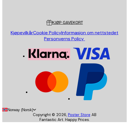
Poster Store
Kundeservice
KJØP GAVEKORT
Kjøpevilkår
Cookie Policy
Informasjon om nettstedet
Personverns Policy
Norway (Norsk)
Copyright ©
2026
,
Poster Store
AB
Fantastic Art. Happy Prices.