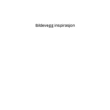
Treechild - Minimagicno05
Fra 64,80 kr
108 kr
Bildevegg inspirasjon