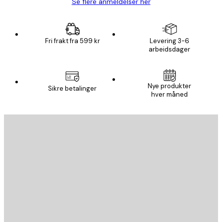
Se flere anmeldelser her
Fri frakt fra 599 kr
Levering 3-6
arbeidsdager
Nye produkter
Sikre betalinger
hver måned
E-mail
SEND
Butikk