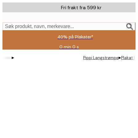
Skip
Fri frakt fra 599 kr
to
main
content.
Søk produkt, navn, merkevare...
40% på Plakater*
0 min
0 s
Gyldig
til
▸
▸
Pippi Langstrømpe
Plakat Pi
og
med:
2026-
08-
09