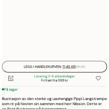
71,
21x30 cm
1
30x40 cm
202,
50x70 cm
Frame
options
LEGG I HANDLEKURVEN
-
71,40 KR
119 KR
Levering 3-6 arbeidsdager
Fri frakt fra 599 kr
På lager
Illustrasjon av den sterke og uavhengige Pippi Langstrømpe
som rir på hesten sin sammen med herr Nilsson. Dette er
en flott illustrasjon på barnerommet.