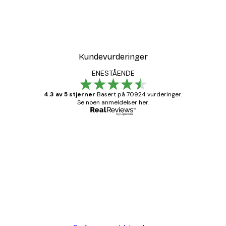
Kundevurderinger
ENESTÅENDE
4.3 av 5 stjerner
Basert på 70924 vurderinger.
Se noen anmeldelser her.
Verifisert kjøper
Kundevurderinger
Fine plakater, rammen var også fin.
4 feb
Carina R