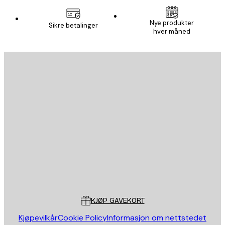
Nye produkter
Sikre betalinger
hver måned
E-mail
SEND
Butikk
Poster Store
Kundeservice
KJØP GAVEKORT
Kjøpevilkår
Cookie Policy
Informasjon om nettstedet