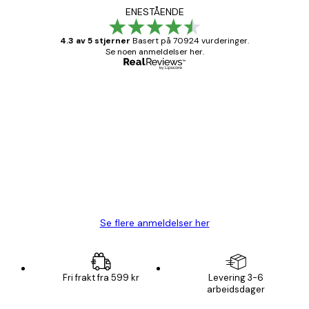
ENESTÅENDE
4.3 av 5 stjerner
Basert på 70924 vurderinger.
Se noen anmeldelser her.
Verifisert kjøper
Kundevurderinger
Fine plakater, rammen var også fin.
4 feb
Carina R
Se flere anmeldelser her
Fri frakt fra 599 kr
Levering 3-6
arbeidsdager