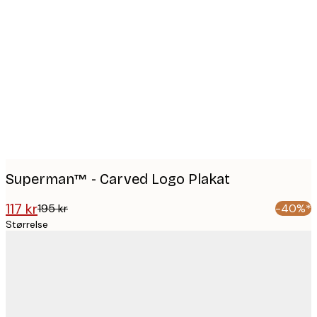
Product
images
Superman™ - Carved Logo Plakat
117 kr
195 kr
-40%*
Størrelse