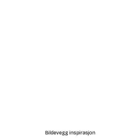
-40%*
Tåkete Soloppgang Plaka
Fra 64,80 kr
108 kr
Bildevegg inspirasjon