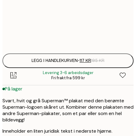
30x40 cm
202,
50x70 cm
Frame
options
LEGG I HANDLEKURVEN
-
117 KR
195 KR
Levering 3-6 arbeidsdager
Fri frakt fra 599 kr
På lager
Svart, hvit og grå Superman™ plakat med den berømte
Superman-logoen skåret ut. Kombiner denne plakaten med
andre Superman-plakater, som et par eller som en hel
bildevegg!
Inneholder en liten juridisk tekst i nederste hjørne.