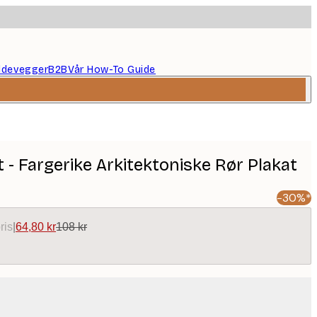
ildevegger
B2B
Vår How-To Guide
 - Fargerike Arkitektoniske Rør Plakat
-30%*
ris
|
64,80 kr
108 kr