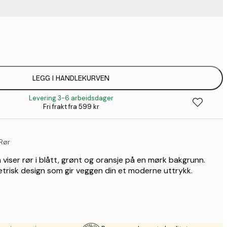
75,
220,
304,
LEGG I HANDLEKURVEN
Levering 3-6 arbeidsdager
Fri frakt fra 599 kr
 Rør
 viser rør i blått, grønt og oransje på en mørk bakgrunn.
trisk design som gir veggen din et moderne uttrykk.