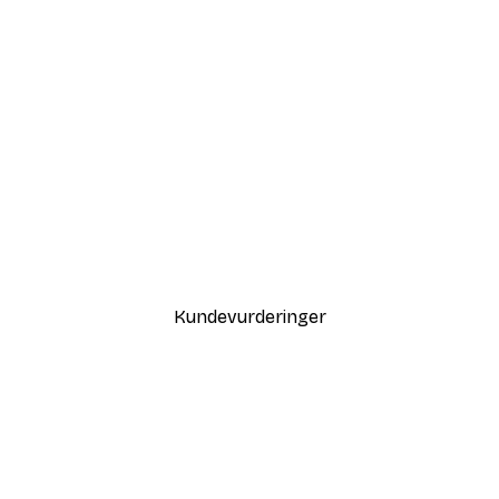
-30%*
Coco Poster
Fra 75,60 kr
108 kr
Kundevurderinger
var også fin.