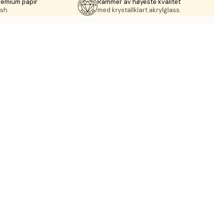
remium papir
Rammer av høyeste kvalitet
sh.
med krystallklart akrylglass.