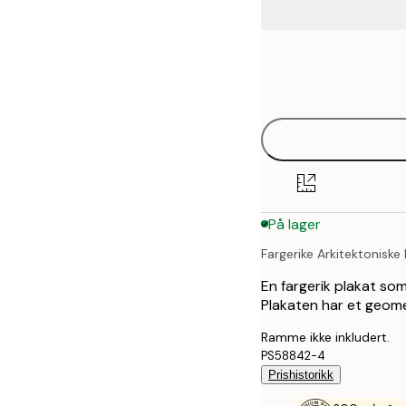
Frame
21x30 cm
options
50x70 cm
70x100 cm
På lager
Fargerike Arkitektoniske
En fargerik plakat som
Plakaten har et geome
Ramme ikke inkludert.
PS58842-4
Prishistorikk