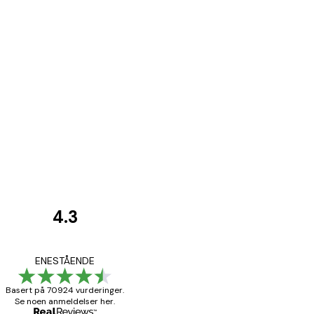
4.3
Kundevurderinger
Fine plakater, rammen 
ENESTÅENDE
Basert på 70924 vurderinger.
Se noen anmeldelser her.
4 feb