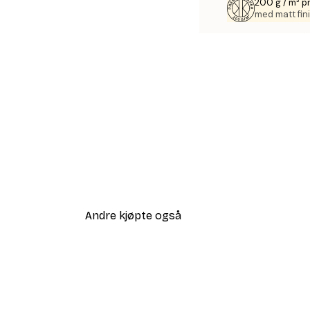
200 g / m² p
med matt fini
Andre kjøpte også