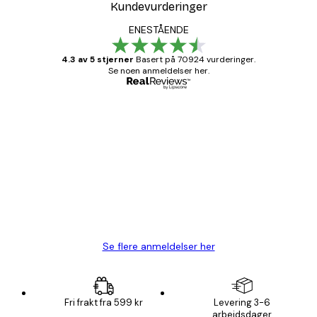
Kundevurderinger
ENESTÅENDE
4.3 av 5 stjerner
Basert på 70924 vurderinger.
Se noen anmeldelser her.
Verifisert kjøper
Kundevurderinger
Fine plakater, rammen var også fin.
4 feb
Carina R
Se flere anmeldelser her
Fri frakt fra 599 kr
Levering 3-6
arbeidsdager