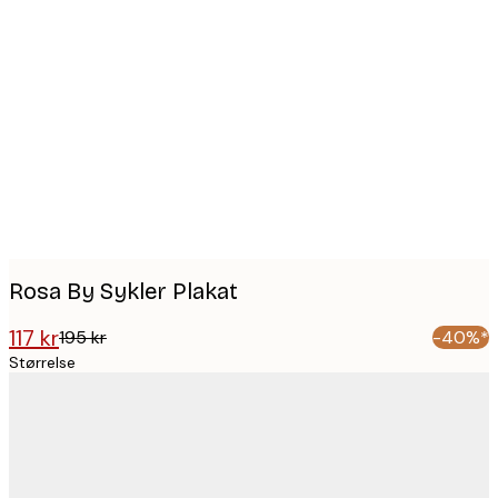
Product
images
Rosa By Sykler Plakat
117 kr
195 kr
-40%*
Størrelse