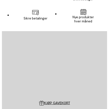
Nye produkter
Sikre betalinger
hver måned
E-mail
SEND
Butikk
Poster Store
Kundeservice
KJØP GAVEKORT