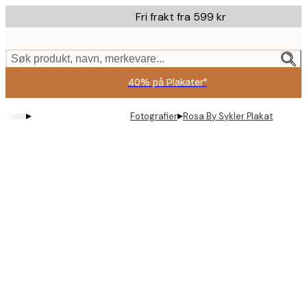
Skip
Fri frakt fra 599 kr
to
main
content.
Søk produkt, navn, merkevare...
40% på Plakater*
▸
▸
Fotografier
Rosa By Sykler Plakat