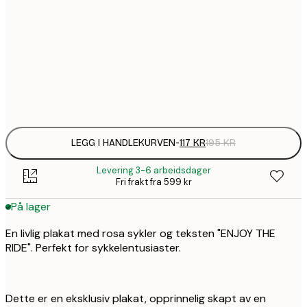
1
30x40 cm
1
50x70 cm
Frame
options
LEGG I HANDLEKURVEN
-
117 KR
195 KR
Levering 3-6 arbeidsdager
Fri frakt fra 599 kr
På lager
En livlig plakat med rosa sykler og teksten "ENJOY THE
RIDE". Perfekt for sykkelentusiaster.
Dette er en eksklusiv plakat, opprinnelig skapt av en