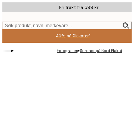
Skip
Fri frakt fra 599 kr
to
main
content.
Søk produkt, navn, merkevare...
40% på Plakater*
▸
▸
Fotografier
Sitroner på Bord Plakat