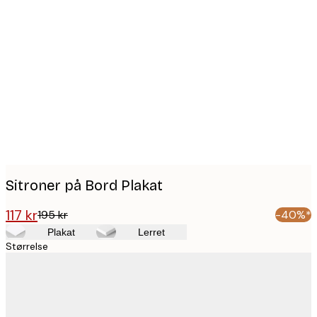
Product
images
Sitroner på Bord Plakat
117 kr
195 kr
-40%*
Plakat
Lerret
Størrelse