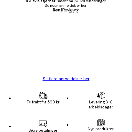
4.3 av 5 stjerner
Basert på 70924 vurderinger.
Se noen anmeldelser her.
Verifisert kjøper
Kundevurderinger
Fine plakater, rammen var også fin.
4 feb
Carina R
Se flere anmeldelser her
Fri frakt fra 599 kr
Levering 3-6
arbeidsdager
Nye produkter
Sikre betalinger