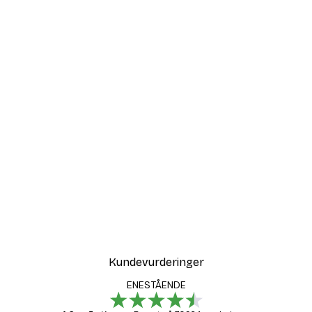
-40%*
Aquatic Greenery No2 Po
Fra 64,80 kr
108 kr
Kundevurderinger
ENESTÅENDE