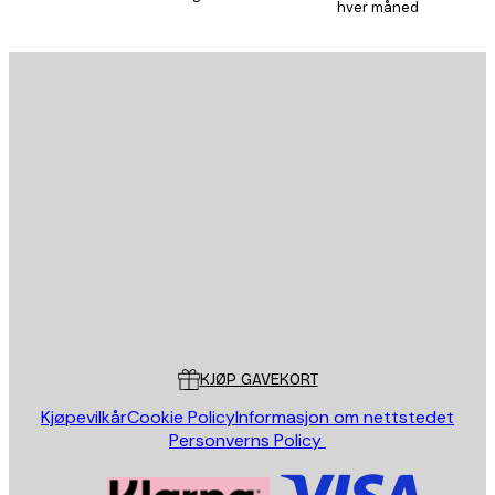
hver måned
E-mail
SEND
Butikk
Poster Store
Kundeservice
KJØP GAVEKORT
Kjøpevilkår
Cookie Policy
Informasjon om nettstedet
Personverns Policy