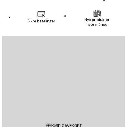
Nye produkter
Sikre betalinger
hver måned
E-mail
SEND
Butikk
Poster Store
Kundeservice
KJØP GAVEKORT