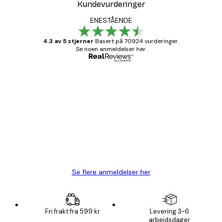
Kundevurderinger
ENESTÅENDE
4.3 av 5 stjerner
Basert på 70924 vurderinger.
Se noen anmeldelser her.
Verifisert kjøper
Kundevurderinger
Fine plakater, rammen var også fin.
4 feb
Carina R
Se flere anmeldelser her
Fri frakt fra 599 kr
Levering 3-6
arbeidsdager