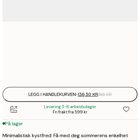
136,
30x40 cm
220,
50x70 cm
Frame
options
LEGG I HANDLEKURVEN
-
136,50 KR
195 KR
Levering 3-6 arbeidsdager
Fri frakt fra 599 kr
På lager
Minimalistisk kystfred: Få med deg sommerens enkelhet