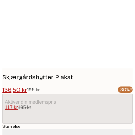
Product
images
Skjærgårdshytter Plakat
136,50 kr
195 kr
-30%*
Aktiver din medlemspris
117 kr
195 kr
Størrelse