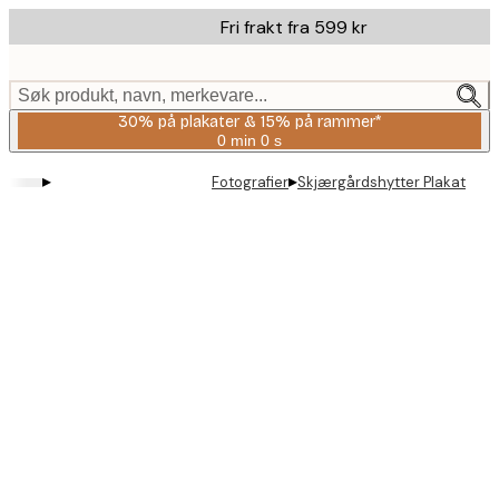
Skip
Fri frakt fra 599 kr
to
main
content.
Søk produkt, navn, merkevare...
30% på plakater & 15% på rammer*
0 min
0 s
Gyldig
til
▸
▸
Fotografier
Skjærgårdshytter Plakat
og
med:
2026-
08-
06