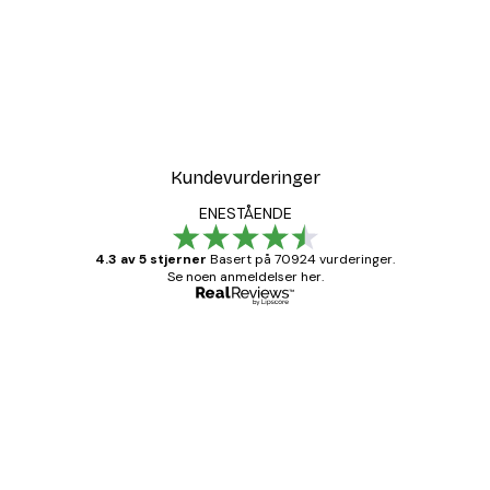
Kundevurderinger
ENESTÅENDE
4.3 av 5 stjerner
Basert på 70924 vurderinger.
Se noen anmeldelser her.
Verifisert kjøper
Kundevurderinger
Fine plakater, rammen var også fin.
4 feb