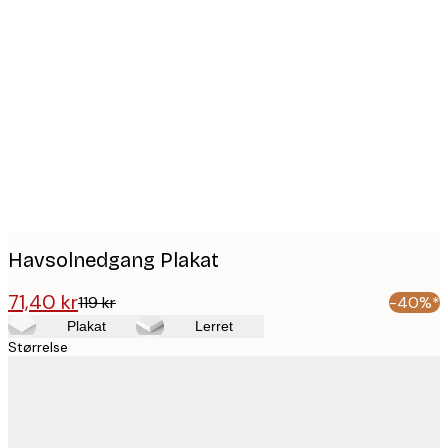
Product
images
Havsolnedgang Plakat
71,40 kr
119 kr
-40%*
Plakat
Lerret
Størrelse