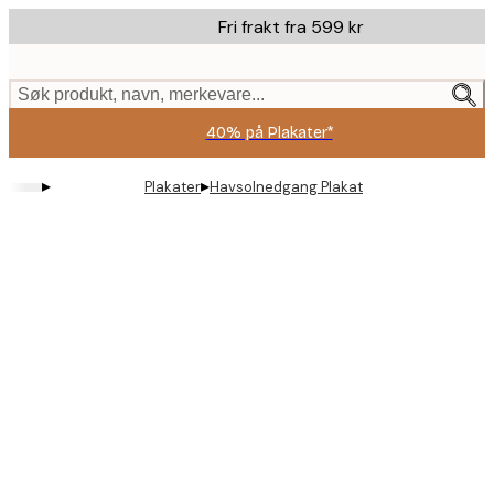
Skip
Fri frakt fra 599 kr
to
main
content.
Søk produkt, navn, merkevare...
40% på Plakater*
▸
▸
Plakater
Havsolnedgang Plakat