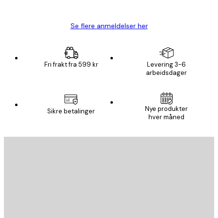
Carina R
Se flere anmeldelser her
Fri frakt fra 599 kr
Levering 3-6
arbeidsdager
Nye produkter
Sikre betalinger
hver måned
E-mail
SEND