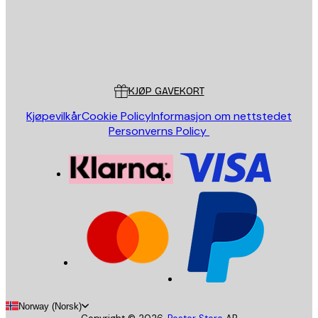
Butikk
Poster Store
Kundeservice
KJØP GAVEKORT
Kjøpevilkår
Cookie Policy
Informasjon om nettstedet
Personverns Policy
Norway (Norsk)