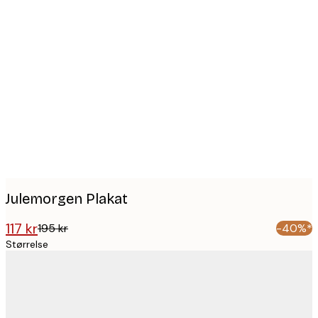
Product
images
Julemorgen Plakat
117 kr
195 kr
-40%*
Størrelse