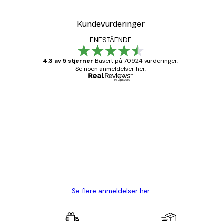
Kundevurderinger
ENESTÅENDE
4.3 av 5 stjerner
Basert på 70924 vurderinger.
Se noen anmeldelser her.
Verifisert kjøper
Kundevurderinger
Fine plakater, rammen var også fin.
4 feb
Carina R
Se flere anmeldelser her