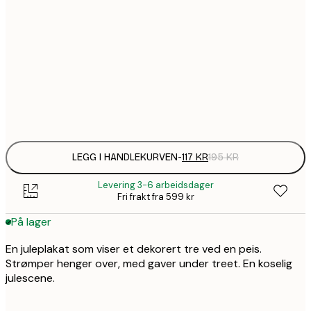
1
30x40 cm
1
50x70 cm
Frame
options
LEGG I HANDLEKURVEN
-
117 KR
195 KR
Levering 3-6 arbeidsdager
Fri frakt fra 599 kr
På lager
En juleplakat som viser et dekorert tre ved en peis.
Strømper henger over, med gaver under treet. En koselig
julescene.