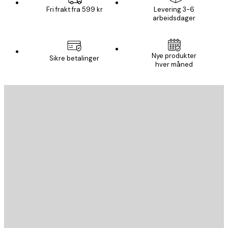
Fri frakt fra 599 kr
Levering 3-6
arbeidsdager
Nye produkter
Sikre betalinger
hver måned
E-mail
SEND
Butikk
Poster Store
Kundeservice