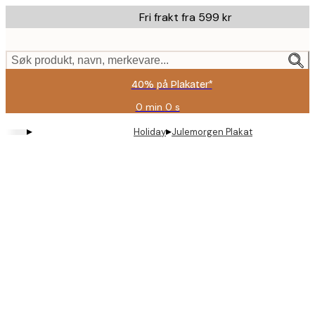
Skip
Fri frakt fra 599 kr
to
main
content.
Søk produkt, navn, merkevare...
40% på Plakater*
0 min
0 s
Gyldig
til
▸
▸
Holiday
Julemorgen Plakat
og
med:
2026-
08-
09