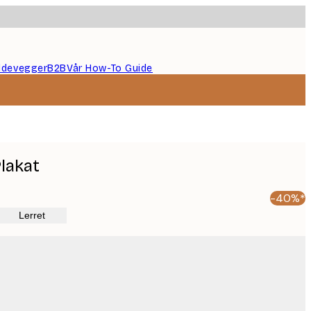
ildevegger
B2B
Vår How-To Guide
lakat
-40%*
Lerret