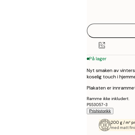
Frame
13x18 cm
options
21x30 cm
30x40 cm
40x50 cm
På lager
50x50 cm
Nyt smaken av vinterse
50x70 cm
koselig touch i hjemme
70x100 cm
Plakaten er innrammet
Ramme ikke inkludert.
PS53057-3
Prishistorikk
200 g / m² p
med matt fini