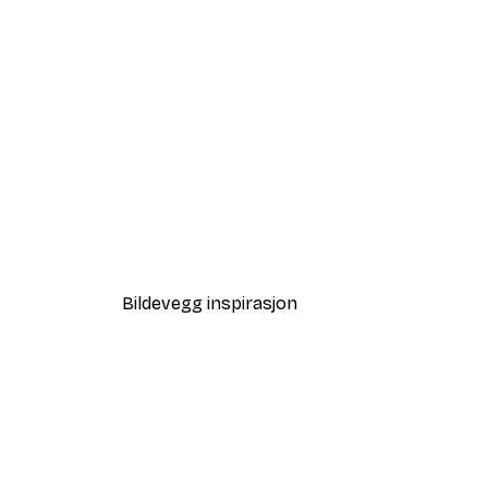
-40%*
Juletre Plakat
Fra 38,67 kr
64,45 kr
Bildevegg inspirasjon