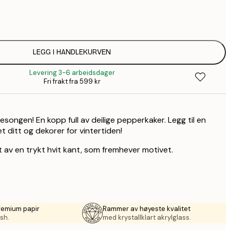
38,
64
64,
1
LEGG I HANDLEKURVEN
Levering 3-6 arbeidsdager
149,
Fri frakt fra 599 kr
149,
songen! En kopp full av deilige pepperkaker. Legg til en
1
t ditt og dekorer for vintertiden!
2
 av en trykt hvit kant, som fremhever motivet.
remium papir
Rammer av høyeste kvalitet
sh.
med krystallklart akrylglass.