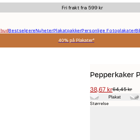
Fri frakt fra 599 kr
ilbud
Bestselgere
Nyheter
Plakatpakker
Personlige Fotoplakater
B
40% på Plakater*
Pepperkaker P
38,67 kr
64,45 kr
Plakat
Størrelse