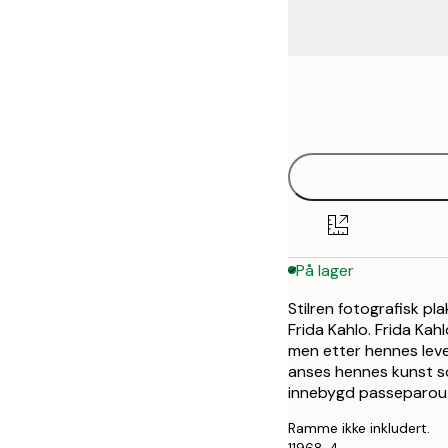
Frame
21x30 cm
options
30x40 cm
40x50 cm
50x50 cm
På lager
50x70 cm
Stilren fotografisk p
Frida Kahlo. Frida Kah
men etter hennes lev
anses hennes kunst so
innebygd passeparout
Ramme ikke inkludert.