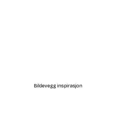
-30%*
John Singer Sargent - Mrs. F
Fra 75,60 kr
108 kr
Bildevegg inspirasjon