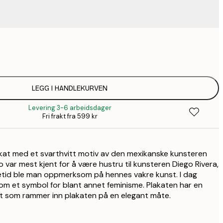
83,
136,
182,
LEGG I HANDLEKURVEN
Levering 3-6 arbeidsdager
182,
Fri frakt fra 599 kr
235,
lakat med et svarthvitt motiv av den mexikanske kunsteren
lo var mest kjent for å være hustru til kunsteren Diego Rivera,
etid ble man oppmerksom på hennes vakre kunst. I dag
m et symbol for blant annet feminisme. Plakaten har en
 som rammer inn plakaten på en elegant måte.