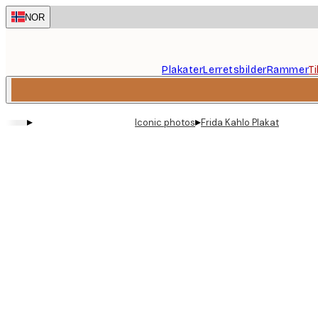
Skip
NOR
to
main
content.
Plakater
Lerretsbilder
Rammer
T
▸
▸
Iconic photos
Frida Kahlo Plakat