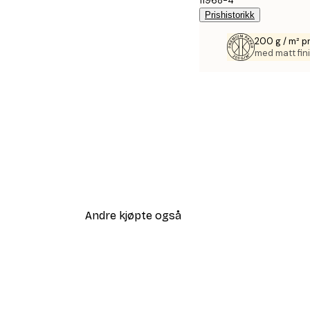
11968-4
Prishistorikk
200 g / m² p
med matt fini
Andre kjøpte også