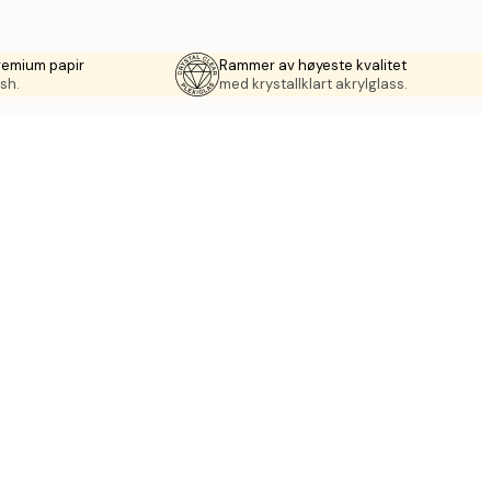
remium papir
Rammer av høyeste kvalitet
sh.
med krystallklart akrylglass.