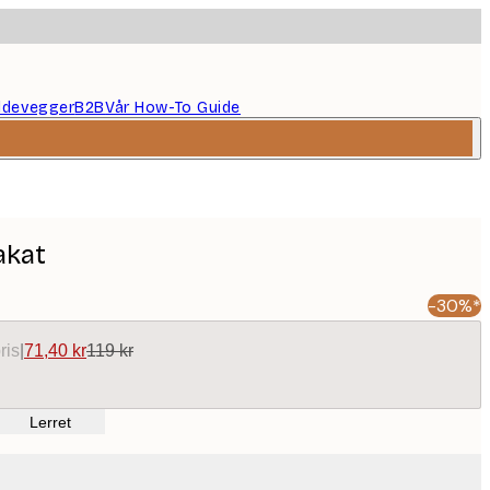
ildevegger
B2B
Vår How-To Guide
akat
-30%*
ris
|
71,40 kr
119 kr
Lerret