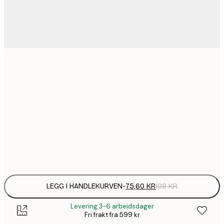
75,
21x30 cm
136,
30x40 cm
220,
50x70 cm
Frame
options
LEGG I HANDLEKURVEN
-
75,60 KR
108 KR
Levering 3-6 arbeidsdager
Fri frakt fra 599 kr