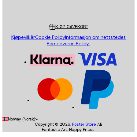
Butikk
Poster Store
Kundeservice
KJØP GAVEKORT
Kjøpevilkår
Cookie Policy
Informasjon om nettstedet
Personverns Policy
Norway (Norsk)
Copyright ©
2026
,
Poster Store
AB
Fantastic Art. Happy Prices.