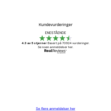
Kundevurderinger
ENESTÅENDE
4.3 av 5 stjerner
Basert på 70924 vurderinger.
Se noen anmeldelser her.
Verifisert kjøper
Kundevurderinger
Fine plakater, rammen var også fin.
4 feb
Carina R
Se flere anmeldelser her