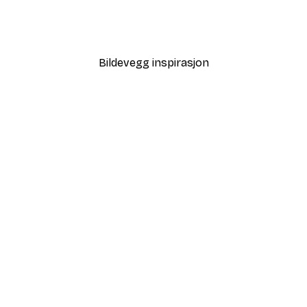
 No2 Poster
Eukalyptus Nyanser No1 
Fra 75,60 kr
108 kr
Bildevegg inspirasjon