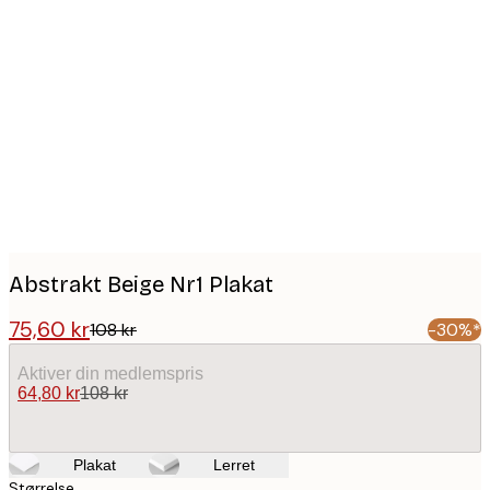
Product
images
Abstrakt Beige Nr1 Plakat
75,60 kr
108 kr
-30%*
Aktiver din medlemspris
64,80 kr
108 kr
Plakat
Lerret
Størrelse