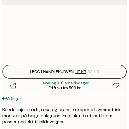
1
30x40 cm
1
50x70 cm
Frame
options
LEGG I HANDLEKURVEN
-
117 KR
195 KR
Levering 3-6 arbeidsdager
Fri frakt fra 599 kr
På lager
Buede linjer i rødt, rosa og oransje skaper et symmetrisk
mønster på beige bakgrunn. En plakat i retrostil som
passer perfekt til bildevegger.