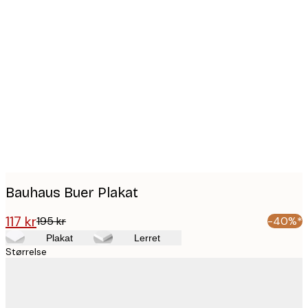
Product
images
Bauhaus Buer Plakat
117 kr
195 kr
-40%*
Plakat
Lerret
Størrelse