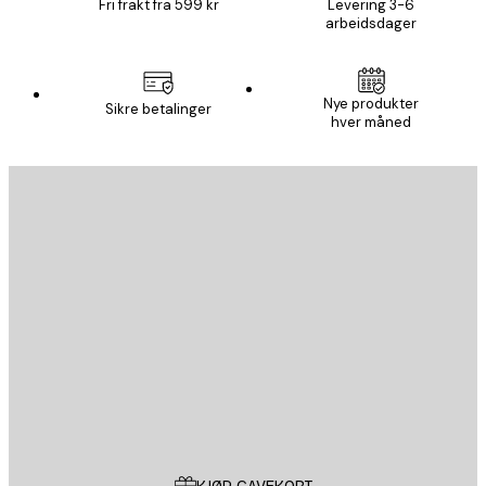
Fri frakt fra 599 kr
Levering 3-6
arbeidsdager
Nye produkter
Sikre betalinger
hver måned
E-mail
SEND
Butikk
Poster Store
Kundeservice