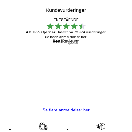
Kundevurderinger
ENESTÅENDE
4.3 av 5 stjerner
Basert på 70924 vurderinger.
Se noen anmeldelser her.
Verifisert kjøper
Kundevurderinger
Fine plakater, rammen var også fin.
4 feb
Carina R
Se flere anmeldelser her