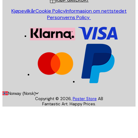
KJØP GAVEKORT
Kjøpevilkår
Cookie Policy
Informasjon om nettstedet
Personverns Policy
Norway (Norsk)
Copyright ©
2026
,
Poster Store
AB
Fantastic Art. Happy Prices.