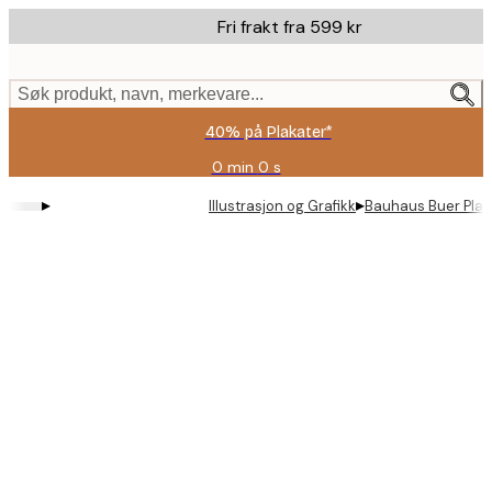
Skip
Fri frakt fra 599 kr
to
main
content.
Søk produkt, navn, merkevare...
40% på Plakater*
0 min
0 s
Gyldig
til
▸
▸
Illustrasjon og Grafikk
Bauhaus Buer Plak
og
med:
2026-
08-
09