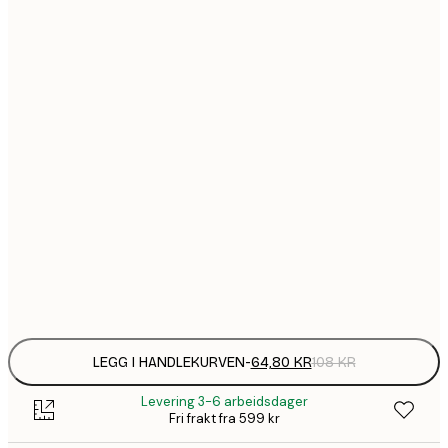
64,
21x30 cm
1
30x40 cm
149,
40x50 cm
1
50x70 cm
2
70x100 cm
Frame
options
LEGG I HANDLEKURVEN
-
64,80 KR
108 KR
Levering 3-6 arbeidsdager
Fri frakt fra 599 kr