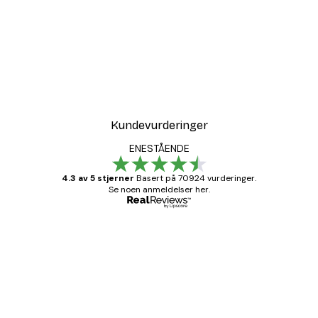
Kundevurderinger
ENESTÅENDE
4.3 av 5 stjerner
Basert på 70924 vurderinger.
Se noen anmeldelser her.
Verifisert kjøper
Kundevurderinger
Fine plakater, rammen var også fin.