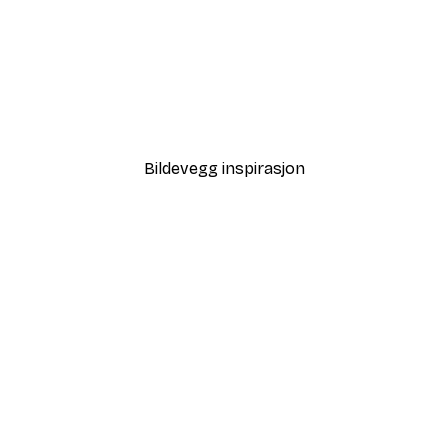
-40%*
 Plakat
Bauhaus Buer Plakat
Fra 117 kr
195 kr
Bildevegg inspirasjon