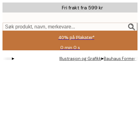
Skip
Fri frakt fra 599 kr
to
main
content.
Søk produkt, navn, merkevare...
40% på Plakater*
0 min
0 s
Gyldig
til
▸
▸
Illustrasjon og Grafikk
Bauhaus Former No
og
med:
2026-
08-
09