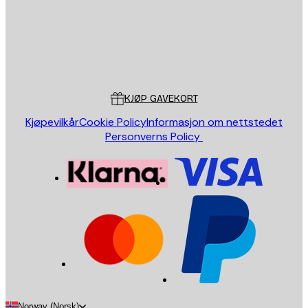
Butikk
Poster Store
Kundeservice
KJØP GAVEKORT
Kjøpevilkår
Cookie Policy
Informasjon om nettstedet
Personverns Policy
Norway (Norsk)