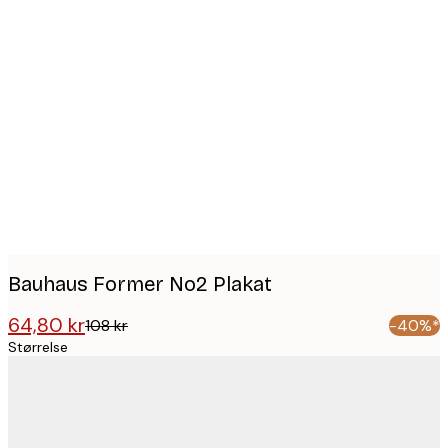
Product
images
Bauhaus Former No2 Plakat
64,80 kr
108 kr
-40%*
Størrelse