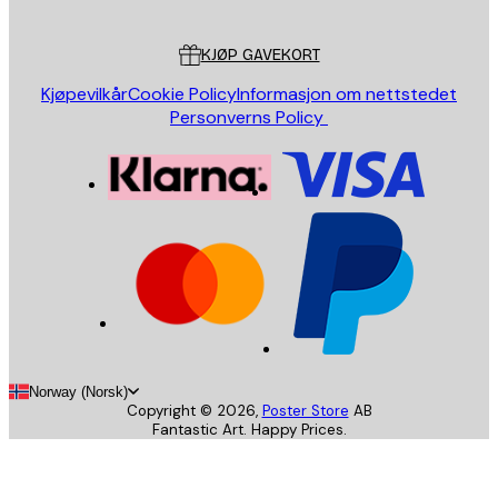
Kundeservice
KJØP GAVEKORT
Kjøpevilkår
Cookie Policy
Informasjon om nettstedet
Personverns Policy
Norway (Norsk)
Copyright ©
2026
,
Poster Store
AB
Fantastic Art. Happy Prices.