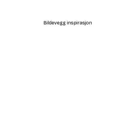
Fra 117 kr
195 kr
Bildevegg inspirasjon