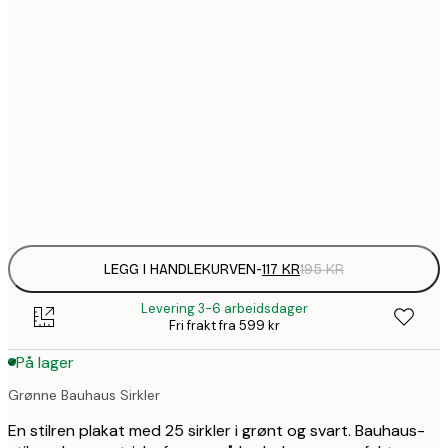
1
30x40 cm
1
50x70 cm
2
70x100 cm
Frame
options
LEGG I HANDLEKURVEN
-
117 KR
195 KR
Levering 3-6 arbeidsdager
Fri frakt fra 599 kr
På lager
Grønne Bauhaus Sirkler
En stilren plakat med 25 sirkler i grønt og svart. Bauhaus-