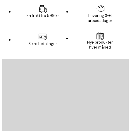
Fri frakt fra 599 kr
Levering 3-6
arbeidsdager
Nye produkter
Sikre betalinger
hver måned
E-mail
SEND
Butikk
Poster Store