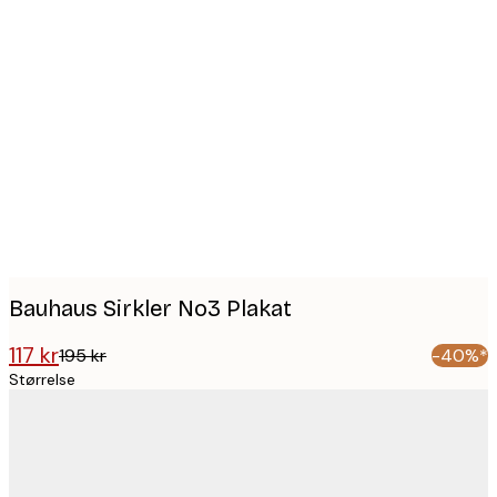
Product
images
Bauhaus Sirkler No3 Plakat
117 kr
195 kr
-40%*
Størrelse