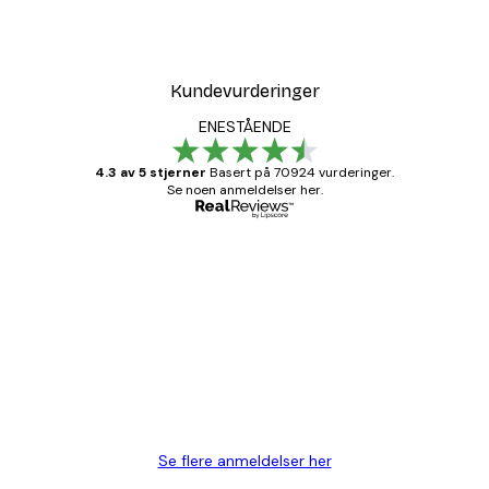
Kundevurderinger
ENESTÅENDE
4.3 av 5 stjerner
Basert på 70924 vurderinger.
Se noen anmeldelser her.
Verifisert kjøper
Kundevurderinger
Fine plakater, rammen var også fin.
4 feb
Carina R
Se flere anmeldelser her