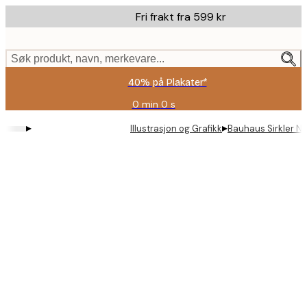
Skip
Fri frakt fra 599 kr
to
main
content.
Søk produkt, navn, merkevare...
40% på Plakater*
0 min
0 s
Gyldig
til
▸
▸
Illustrasjon og Grafikk
Bauhaus Sirkler No
og
med:
2026-
08-
09