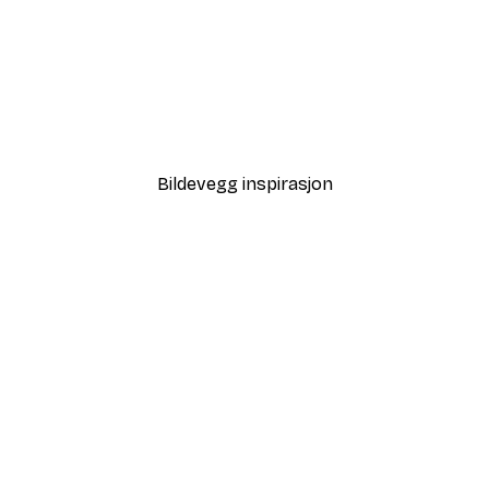
-40%*
Tåkete Soloppgang Plaka
Fra 64,80 kr
108 kr
Bildevegg inspirasjon