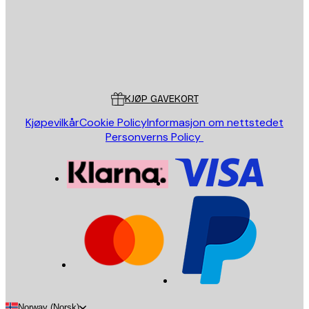
Butikk
Poster Store
Kundeservice
KJØP GAVEKORT
Kjøpevilkår
Cookie Policy
Informasjon om nettstedet
Personverns Policy
Norway (Norsk)