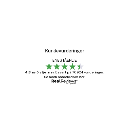
Kundevurderinger
ENESTÅENDE
4.3 av 5 stjerner
Basert på 70924 vurderinger.
Se noen anmeldelser her.
Verifisert kjøper
Kundevurderinger
Fine plakater, rammen var også fin.