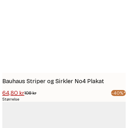
Product
images
Bauhaus Striper og Sirkler No4 Plakat
64,80 kr
108 kr
-40%*
Størrelse