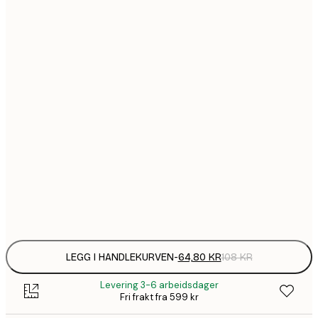
64,
21x30 cm
1
30x40 cm
149,
40x50 cm
1
50x70 cm
2
70x100 cm
Frame
options
LEGG I HANDLEKURVEN
-
64,80 KR
108 KR
Levering 3-6 arbeidsdager
Fri frakt fra 599 kr