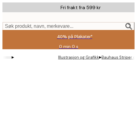
Skip
Fri frakt fra 599 kr
to
main
content.
Søk produkt, navn, merkevare...
40% på Plakater*
0 min
0 s
Gyldig
til
▸
▸
Illustrasjon og Grafikk
Bauhaus Striper og
og
med:
2026-
08-
09