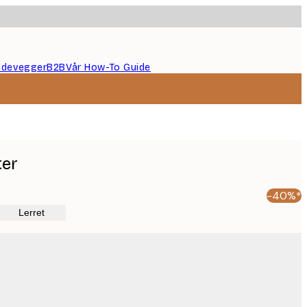
ildevegger
B2B
Vår How-To Guide
ter
-40%*
Lerret