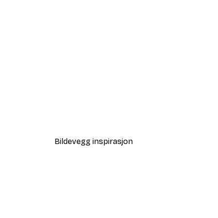
-40%*
Strandhus Poster
Fra 117 kr
195 kr
Bildevegg inspirasjon