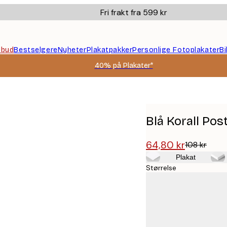
Fri frakt fra 599 kr
ilbud
Bestselgere
Nyheter
Plakatpakker
Personlige Fotoplakater
B
40% på Plakater*
Blå Korall Pos
64,80 kr
108 kr
Plakat
Størrelse