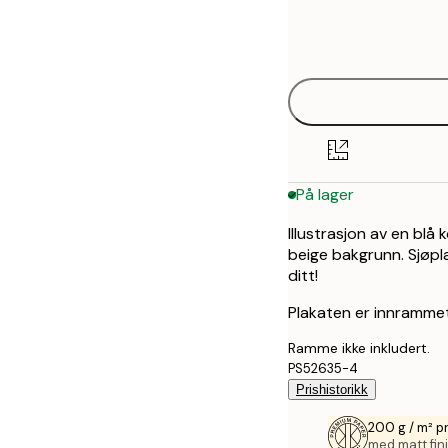
Frame
21x30 cm
options
30x40 cm
50x70 cm
På lager
Illustrasjon av en blå
beige bakgrunn. Sjøpla
ditt!
Plakaten er innrammet
Ramme ikke inkludert.
PS52635-4
Prishistorikk
200 g / m² p
med matt fini