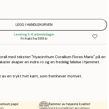
64,
1
1
LEGG I HANDLEKURVEN
Levering 3-6 arbeidsdager
Fri frakt fra 599 kr
 korall med teksten "Hyacinthum Corallium Flores Maris" på en
kater skaper en indre ro og en fredelig følelse i hjemmet
 av en trykt hvit kant, som fremhever motivet.
remium papir
Rammer av høyeste kvalitet
sh.
med krystallklart akrylglass.