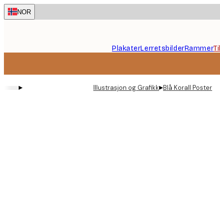
Skip
NOR
to
main
content.
Plakater
Lerretsbilder
Rammer
T
▸
▸
Illustrasjon og Grafikk
Blå Korall Poster