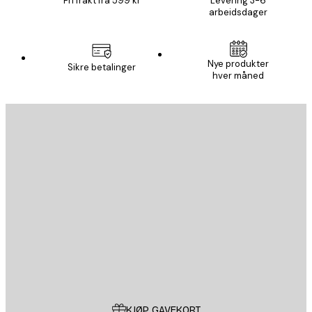
Fri frakt fra 599 kr
Levering 3-6
arbeidsdager
Nye produkter
Sikre betalinger
hver måned
E-mail
SEND
Butikk
Poster Store
Kundeservice
KJØP GAVEKORT