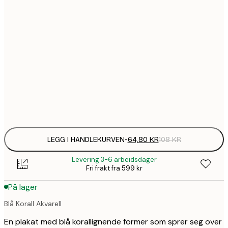
64,
21x30 cm
1
50x70 cm
2
70x100 cm
Frame
options
LEGG I HANDLEKURVEN
-
64,80 KR
108 KR
Levering 3-6 arbeidsdager
Fri frakt fra 599 kr
På lager
Blå Korall Akvarell
En plakat med blå korallignende former som sprer seg over