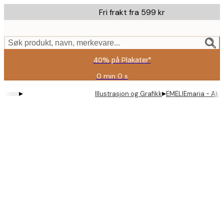
Skip
Fri frakt fra 599 kr
to
main
content.
Søk produkt, navn, merkevare...
40% på Plakater*
0 min
0 s
Gyldig
til
▸
▸
Illustrasjon og Grafikk
EMELIEmaria - Akvar
og
med:
2026-
08-
09