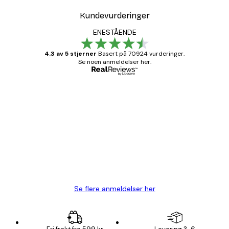
Kundevurderinger
ENESTÅENDE
4.3 av 5 stjerner
Basert på 70924 vurderinger.
Se noen anmeldelser her.
Verifisert kjøper
Kundevurderinger
Fine plakater, rammen var også fin.
4 feb
Carina R
Se flere anmeldelser her