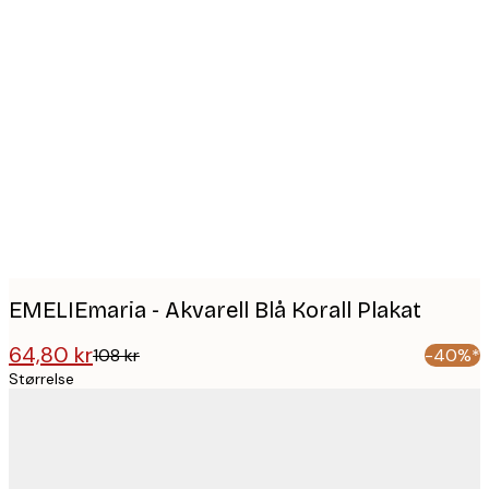
Product
images
EMELIEmaria - Akvarell Blå Korall Plakat
64,80 kr
108 kr
-40%*
Størrelse