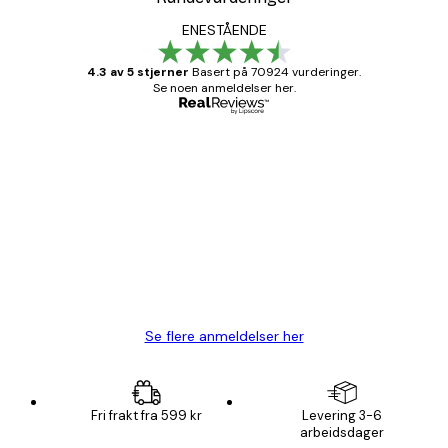
ENESTÅENDE
4.3 av 5 stjerner
Basert på 70924 vurderinger.
Se noen anmeldelser her.
Verifisert kjøper
Kundevurderinger
Fine plakater, rammen var også fin.
4 feb
Carina R
Se flere anmeldelser her
Fri frakt fra 599 kr
Levering 3-6
arbeidsdager