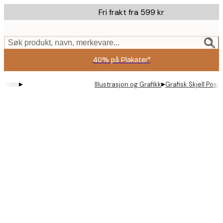
Skip
Fri frakt fra 599 kr
to
main
content.
Søk produkt, navn, merkevare...
40% på Plakater*
▸
▸
Illustrasjon og Grafikk
Grafisk Skjell Post