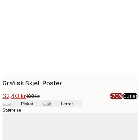
Product
images
Grafisk Skjell Poster
32,40 kr
108 kr
-70%
Outlet
Plakat
Lerret
Størrelse