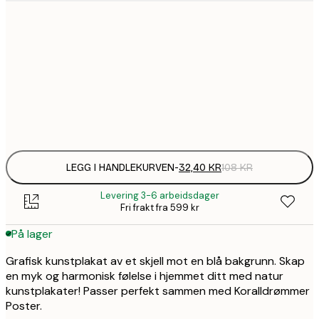
32,
21x30 cm
58,
30x40 cm
Frame
options
LEGG I HANDLEKURVEN
-
32,40 KR
108 KR
Levering 3-6 arbeidsdager
Fri frakt fra 599 kr
På lager
Grafisk kunstplakat av et skjell mot en blå bakgrunn. Skap
en myk og harmonisk følelse i hjemmet ditt med natur
kunstplakater! Passer perfekt sammen med Koralldrømmer
Poster.