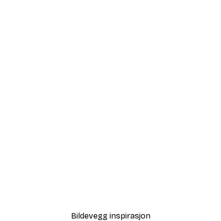
-70%
Outlet
 Poster
Grafisk Gren Nr1 Poster
Fra 32,40 kr
108 kr
Bildevegg inspirasjon