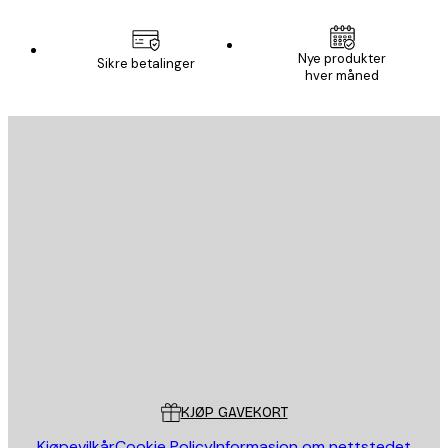
Nye produkter
Sikre betalinger
hver måned
E-mail
SEND
Butikk
Poster Store
Kundeservice
KJØP GAVEKORT
Kjøpevilkår
Cookie Policy
Informasjon om nettstedet