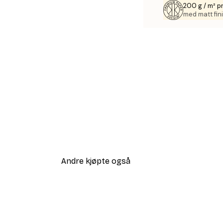
200 g / m² p
med matt fini
Andre kjøpte også