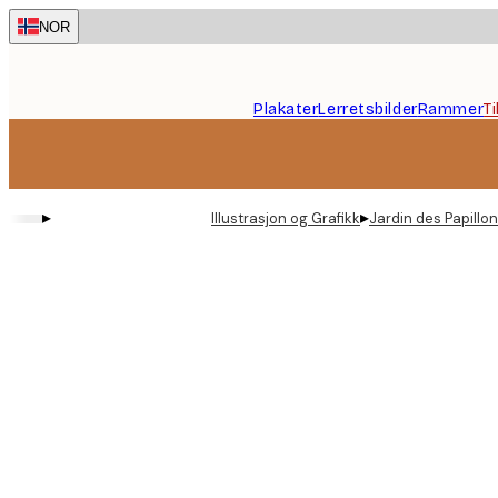
Skip
NOR
to
main
content.
Plakater
Lerretsbilder
Rammer
T
▸
▸
Illustrasjon og Grafikk
Jardin des Papillon