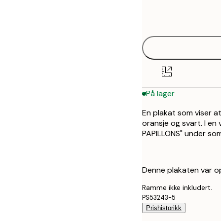
Frame
30x40 cm
options
På lager
En plakat som viser at
oransje og svart. I en
PAPILLONS" under som
Denne plakaten var op
Ramme ikke inkludert.
PS53243-5
Prishistorikk