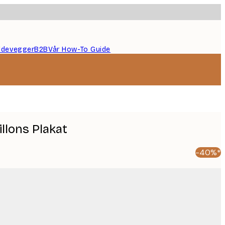
ildevegger
B2B
Vår How-To Guide
illons Plakat
-40%*