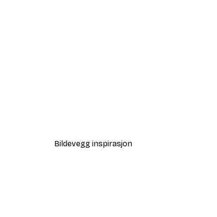
-40%*
Abstrakt Blomstereng Plakat
Fra 117 kr
195 kr
Bildevegg inspirasjon