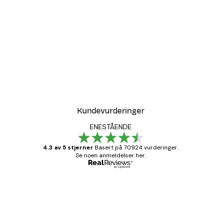
Kundevurderinger
ENESTÅENDE
4.3 av 5 stjerner
Basert på 70924 vurderinger.
Se noen anmeldelser her.
Verifisert kjøper
Kundevurderinger
Fine plakater, rammen var også fin.