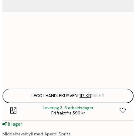
1
30x40 cm
1
50x70 cm
2
70x100 cm
Frame
options
LEGG I HANDLEKURVEN
-
117 KR
195 KR
Levering 3-6 arbeidsdager
Fri frakt fra 599 kr
På lager
Middelhavsidyll med Aperol Spritz