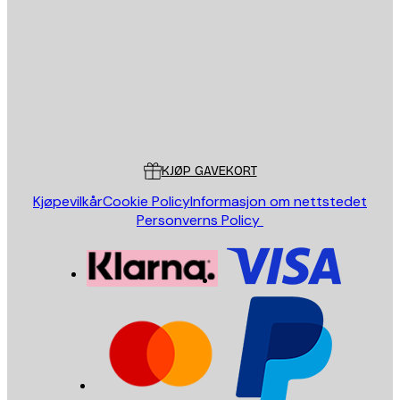
SEND
Butikk
Poster Store
Kundeservice
KJØP GAVEKORT
Kjøpevilkår
Cookie Policy
Informasjon om nettstedet
Personverns Policy