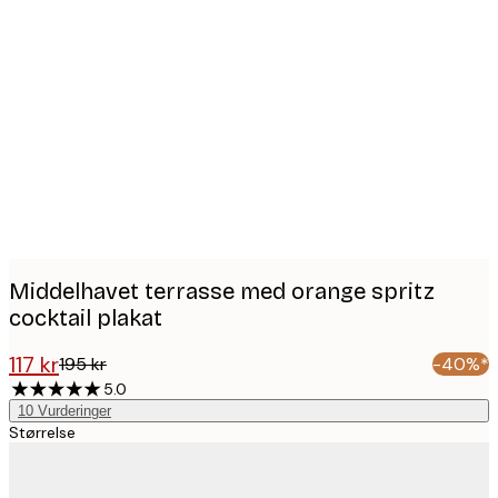
Product
images
Middelhavet terrasse med orange spritz
cocktail plakat
117 kr
195 kr
-40%*
5.0
10
Vurderinger
Størrelse