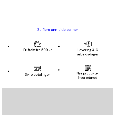
4 feb
Carina R
Se flere anmeldelser her
Fri frakt fra 599 kr
Levering 3-6
arbeidsdager
Nye produkter
Sikre betalinger
hver måned
E-mail