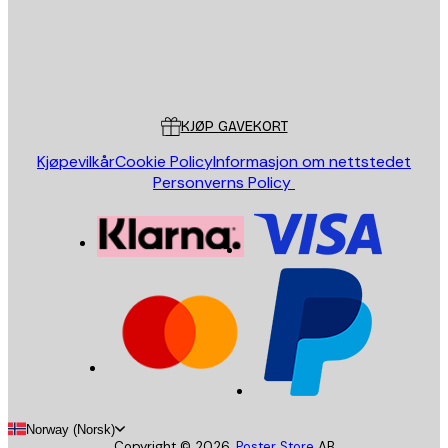
Butikk
Poster Store
Kundeservice
KJØP GAVEKORT
Kjøpevilkår
Cookie Policy
Informasjon om nettstedet
Personverns Policy
Norway (Norsk)
Copyright ©
2026
,
Poster Store
AB