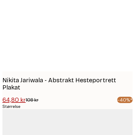
Product
images
Nikita Jariwala - Abstrakt Hesteportrett
Plakat
64,80 kr
108 kr
-40%*
Størrelse