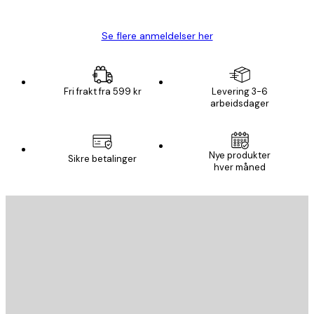
Carina R
Se flere anmeldelser her
Fri frakt fra 599 kr
Levering 3-6
arbeidsdager
Nye produkter
Sikre betalinger
hver måned
E-mail
SEND