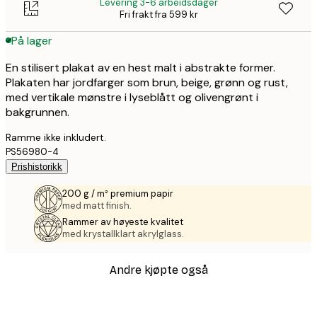
Levering 3-6 arbeidsdager
Fri frakt fra 599 kr
På lager
En stilisert plakat av en hest malt i abstrakte former.
Plakaten har jordfarger som brun, beige, grønn og rust,
med vertikale mønstre i lyseblått og olivengrønt i
bakgrunnen.
Ramme ikke inkludert.
PS56980-4
Prishistorikk
200 g / m² premium papir
med matt finish.
Rammer av høyeste kvalitet
med krystallklart akrylglass.
Andre kjøpte også