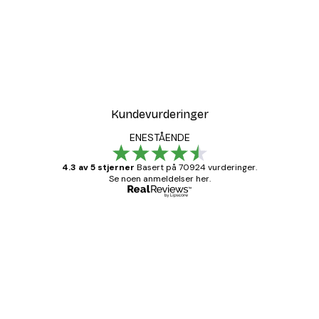
Kundevurderinger
ENESTÅENDE
4.3 av 5 stjerner
Basert på 70924 vurderinger.
Se noen anmeldelser her.
Verifisert kjøper
Kundevurderinger
Fine plakater, rammen var også fin.
4 feb