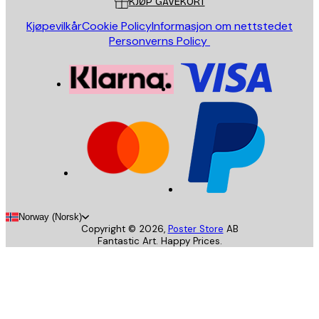
KJØP GAVEKORT
Kjøpevilkår
Cookie Policy
Informasjon om nettstedet
Personverns Policy
Norway (Norsk)
Copyright ©
2026
,
Poster Store
AB
Fantastic Art. Happy Prices.