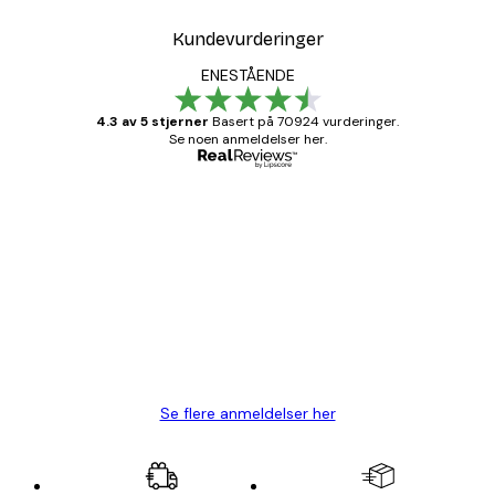
Kundevurderinger
ENESTÅENDE
4.3 av 5 stjerner
Basert på 70924 vurderinger.
Se noen anmeldelser her.
Verifisert kjøper
Kundevurderinger
Fine plakater, rammen var også fin.
4 feb
Carina R
Se flere anmeldelser her