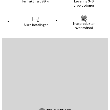
Fri frakt fra 599 kr
Levering 3-6
arbeidsdager
Nye produkter
Sikre betalinger
hver måned
E-mail
SEND
Butikk
Poster Store
Kundeservice