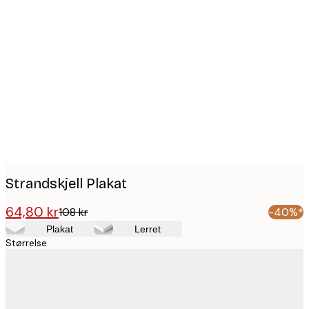
Product
images
Strandskjell Plakat
64,80 kr
108 kr
-40%*
Plakat
Lerret
Størrelse