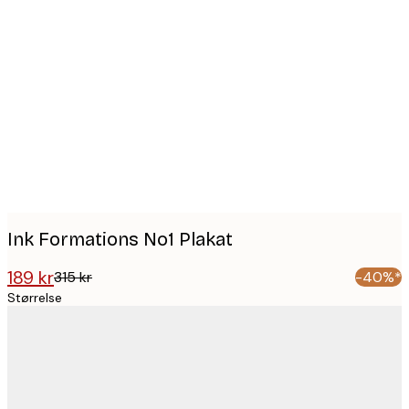
Product
images
Ink Formations No1 Plakat
189 kr
315 kr
-40%*
Størrelse