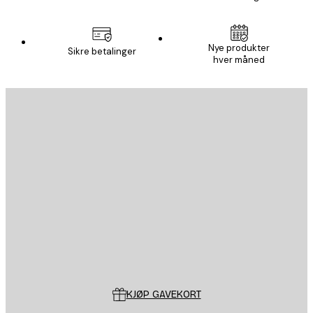
Nye produkter
Sikre betalinger
hver måned
E-mail
SEND
Butikk
Poster Store
Kundeservice
KJØP GAVEKORT