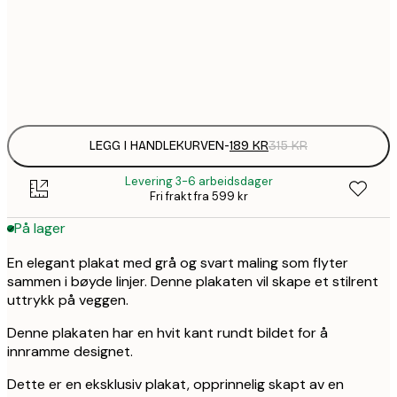
1
50x70 cm
Frame
options
LEGG I HANDLEKURVEN
-
189 KR
315 KR
Levering 3-6 arbeidsdager
Fri frakt fra 599 kr
På lager
En elegant plakat med grå og svart maling som flyter
sammen i bøyde linjer. Denne plakaten vil skape et stilrent
uttrykk på veggen.
Denne plakaten har en hvit kant rundt bildet for å
innramme designet.
Dette er en eksklusiv plakat, opprinnelig skapt av en