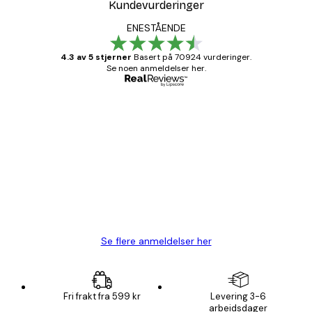
Kundevurderinger
ENESTÅENDE
4.3 av 5 stjerner
Basert på 70924 vurderinger.
Se noen anmeldelser her.
Verifisert kjøper
Kundevurderinger
Fine plakater, rammen var også fin.
4 feb
Carina R
Se flere anmeldelser her
Fri frakt fra 599 kr
Levering 3-6
arbeidsdager