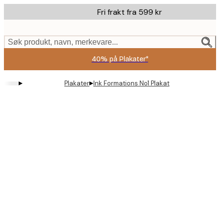
Skip
Fri frakt fra 599 kr
to
main
content.
Søk produkt, navn, merkevare...
40% på Plakater*
▸
▸
Plakater
Ink Formations No1 Plakat