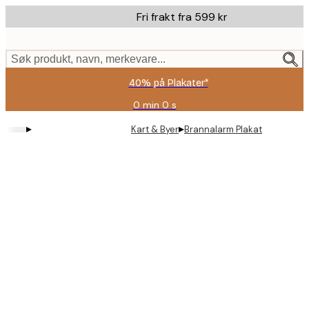
Skip
Fri frakt fra 599 kr
to
main
content.
Søk produkt, navn, merkevare...
40% på Plakater*
0 min
0 s
Gyldig
til
▸
▸
Kart & Byer
Brannalarm Plakat
og
med:
2026-
08-
09