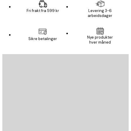
Fri frakt fra 599 kr
Levering 3-6
arbeidsdager
Nye produkter
Sikre betalinger
hver måned
E-mail
SEND
Butikk
Poster Store
Kundeservice