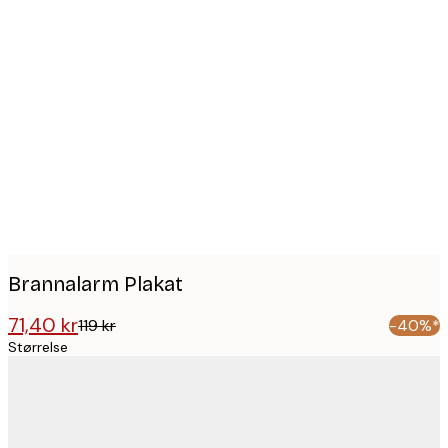
Product
images
Brannalarm Plakat
71,40 kr
119 kr
-40%*
Størrelse