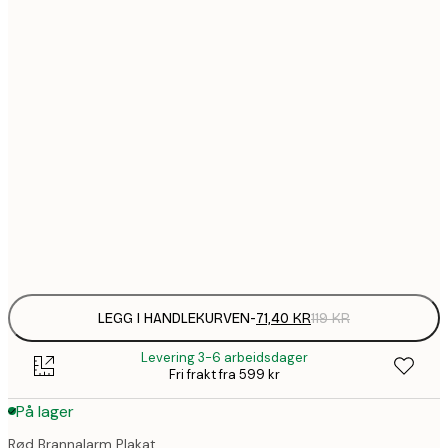
71,
21x30 cm
1
30x40 cm
202,
50x70 cm
287,
70x100 cm
Frame
options
LEGG I HANDLEKURVEN
-
71,40 KR
119 KR
Levering 3-6 arbeidsdager
Fri frakt fra 599 kr
På lager
Rød Brannalarm Plakat