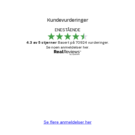
Fra 64,80 kr
108 kr
Kundevurderinger
ENESTÅENDE
4.3 av 5 stjerner
Basert på 70924 vurderinger.
Se noen anmeldelser her.
Verifisert kjøper
Kundevurderinger
Fine plakater, rammen var også fin.
4 feb
Carina R
Se flere anmeldelser her