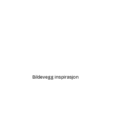
-30%*
Andreas Magnusson - Par i H
Fra 75,60 kr
108 kr
Bildevegg inspirasjon