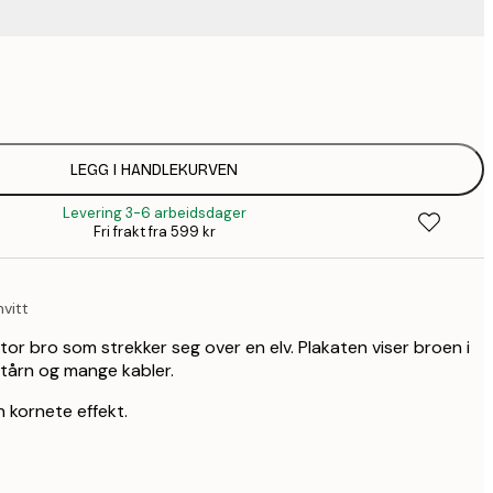
83,
136,
182,
LEGG I HANDLEKURVEN
Levering 3-6 arbeidsdager
182,
Fri frakt fra 599 kr
235,
vitt
stor bro som strekker seg over en elv. Plakaten viser broen i
tårn og mange kabler.
 kornete effekt.