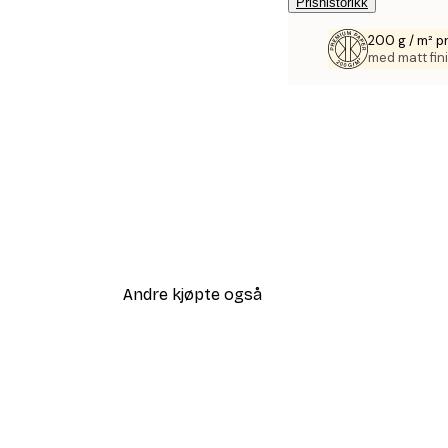
Prishistorikk
200 g / m² p
med matt fini
Andre kjøpte også