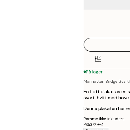
Frame
21x30 cm
options
30x40 cm
40x50 cm
50x50 cm
På lager
50x70 cm
Manhattan Bridge Svarth
En flott plakat av en 
svart-hvitt med høye 
Denne plakaten har en
Ramme ikke inkludert.
PS53729-4