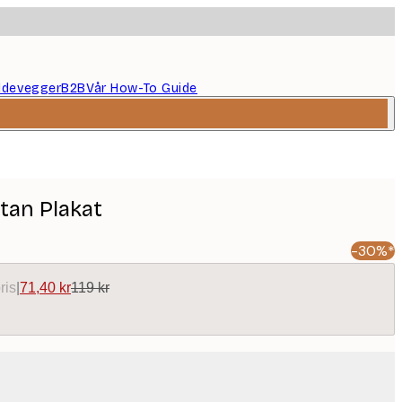
ildevegger
B2B
Vår How-To Guide
tan Plakat
-30%*
ris
|
71,40 kr
119 kr