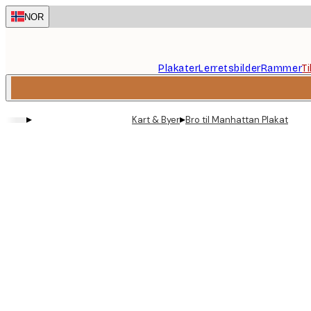
Skip
NOR
to
main
content.
Plakater
Lerretsbilder
Rammer
T
▸
▸
Kart & Byer
Bro til Manhattan Plakat