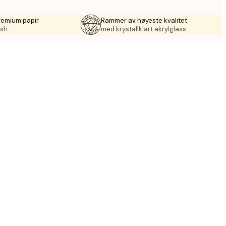
remium papir
Rammer av høyeste kvalitet
sh.
med krystallklart akrylglass.