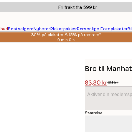
Fri frakt fra 599 kr
ilbud
Bestselgere
Nyheter
Plakatpakker
Personlige Fotoplakater
B
30% på plakater & 15% på rammer*
0 min
0 s
Gyldig
til
og
med:
2026-
08-
Bro til Manhat
06
83,30 kr
119 kr
Aktiver din medlemsp
Størrelse