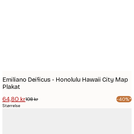
Product
images
Emiliano Deificus - Honolulu Hawaii City Map
Plakat
64,80 kr
108 kr
-40%*
Størrelse