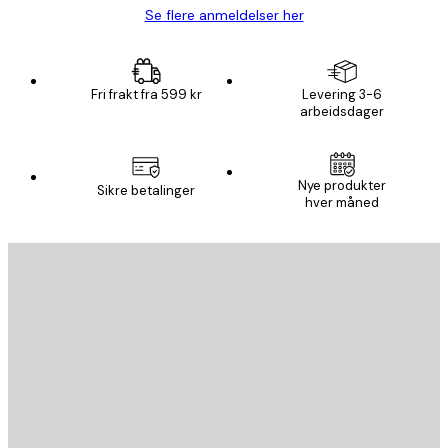
Se flere anmeldelser her
Fri frakt fra 599 kr
Levering 3-6
arbeidsdager
Nye produkter
Sikre betalinger
hver måned
E-mail
SEND