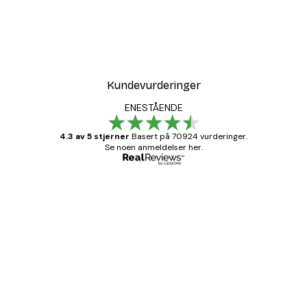
Kundevurderinger
ENESTÅENDE
4.3 av 5 stjerner
Basert på 70924 vurderinger.
Se noen anmeldelser her.
Verifisert kjøper
Kundevurderinger
Fine plakater, rammen var også fin.
4 feb
Carina R