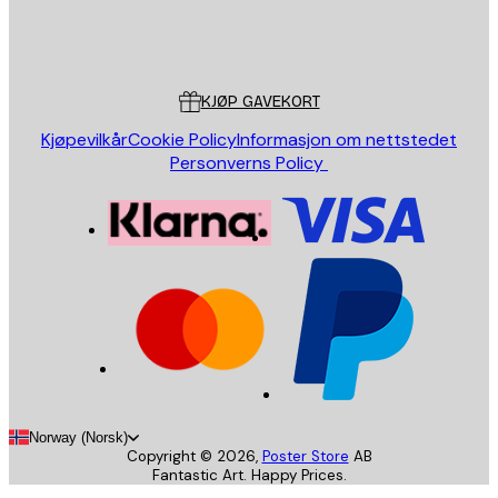
Butikk
Poster Store
Kundeservice
KJØP GAVEKORT
Kjøpevilkår
Cookie Policy
Informasjon om nettstedet
Personverns Policy
Norway (Norsk)
Copyright ©
2026
,
Poster Store
AB
Fantastic Art. Happy Prices.