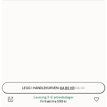
64,
21x30 cm
1
30x40 cm
149,
40x50 cm
1
50x70 cm
2
70x100 cm
Frame
options
LEGG I HANDLEKURVEN
-
64,80 KR
108 KR
Levering 3-6 arbeidsdager
Fri frakt fra 599 kr