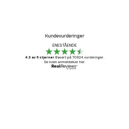
Kundevurderinger
ENESTÅENDE
4.3 av 5 stjerner
Basert på 70924 vurderinger.
Se noen anmeldelser her.
Verifisert kjøper
Kundevurderinger
Fine plakater, rammen var også fin.
4 feb
Carina R