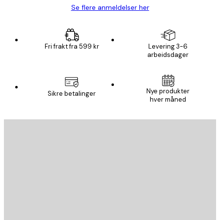
Se flere anmeldelser her
Fri frakt fra 599 kr
Levering 3-6
arbeidsdager
Nye produkter
Sikre betalinger
hver måned
E-mail
SEND