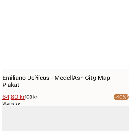
Product
images
Emiliano Deificus - MedellAsn City Map
Plakat
64,80 kr
108 kr
-40%*
Størrelse