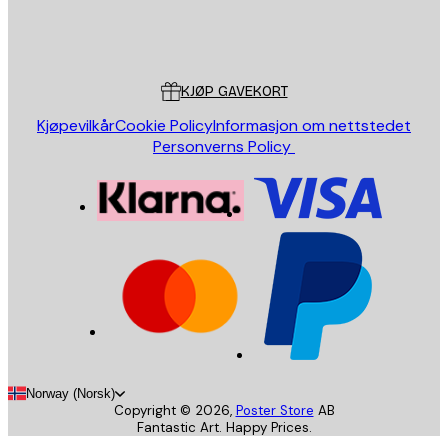
Butikk
Poster Store
Kundeservice
KJØP GAVEKORT
Kjøpevilkår
Cookie Policy
Informasjon om nettstedet
Personverns Policy
Norway (Norsk)
Copyright ©
2026
,
Poster Store
AB
Fantastic Art. Happy Prices.