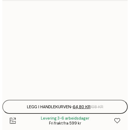
64,
21x30 cm
1
30x40 cm
149,
40x50 cm
1
50x70 cm
2
70x100 cm
Frame
options
LEGG I HANDLEKURVEN
-
64,80 KR
108 KR
Levering 3-6 arbeidsdager
Fri frakt fra 599 kr