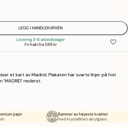
64,
1
149,
LEGG I HANDLEKURVEN
Levering 3-6 arbeidsdager
1
Fri frakt fra 599 kr
2
iser et kart av Madrid. Plakaten har svarte linjer på hvit
n 'MADRID' nederst.
remium papir
Rammer av høyeste kvalitet
sh.
med krystallklart akrylglass.