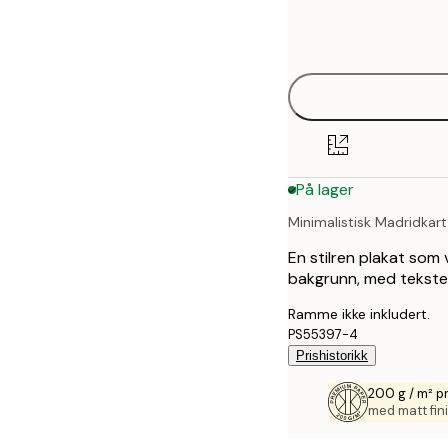
Frame
21x30 cm
options
30x40 cm
40x50 cm
50x70 cm
På lager
70x100 cm
Minimalistisk Madridkart
En stilren plakat som v
bakgrunn, med tekste
Ramme ikke inkludert.
PS55397-4
Prishistorikk
200 g / m² p
med matt fini