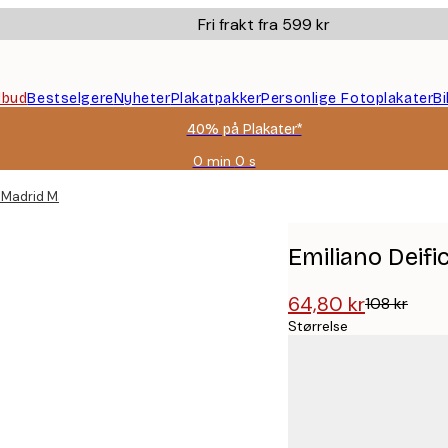
Fri frakt fra 599 kr
ilbud
Bestselgere
Nyheter
Plakatpakker
Personlige Fotoplakater
B
40% på Plakater*
0 min
0 s
Gyldig
til
t Madrid Map Plakat
og
med:
2026-
Emiliano Deifi
08-
09
64,80 kr
108 kr
Størrelse