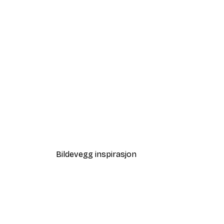
-40%*
Strandgress Poster
Fra 64,80 kr
108 kr
Bildevegg inspirasjon