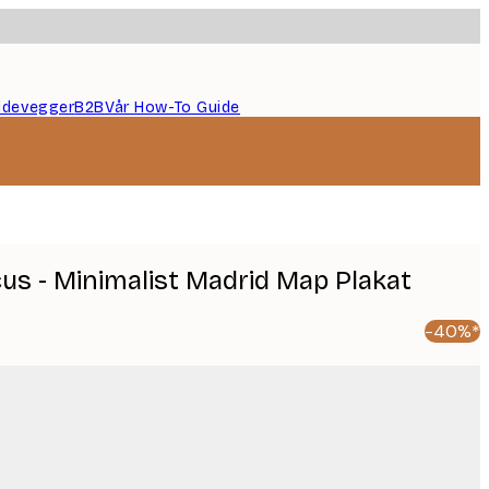
ildevegger
B2B
Vår How-To Guide
cus - Minimalist Madrid Map Plakat
-40%*