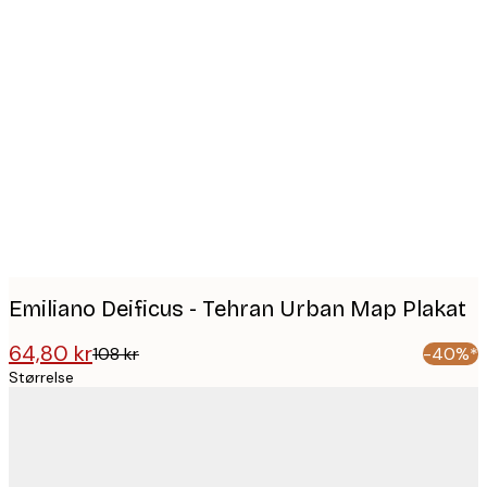
Product
images
Emiliano Deificus - Tehran Urban Map Plakat
64,80 kr
108 kr
-40%*
Størrelse