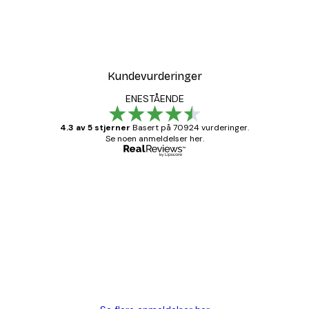
Tåkete Soloppgang Plaka
Fra 64,80 kr
108 kr
Kundevurderinger
ENESTÅENDE
4.3 av 5 stjerner
Basert på 70924 vurderinger.
Se noen anmeldelser her.
Verifisert kjøper
Kundevurderinger
Fine plakater, rammen var også fin.
4 feb
Carina R