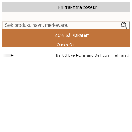
Skip
Fri frakt fra 599 kr
to
main
content.
Søk produkt, navn, merkevare...
40% på Plakater*
0 min
0 s
Gyldig
til
▸
▸
Kart & Byer
Emiliano Deificus - Tehran U
og
med:
2026-
08-
09