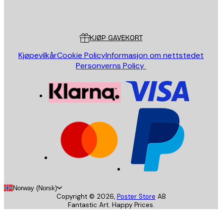
Poster Store
Kundeservice
KJØP GAVEKORT
Kjøpevilkår
Cookie Policy
Informasjon om nettstedet
Personverns Policy
Norway (Norsk)
Copyright ©
2026
,
Poster Store
AB
Fantastic Art. Happy Prices.