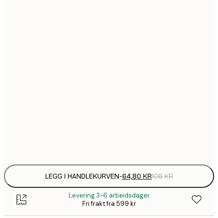
64,
21x30 cm
1
30x40 cm
149,
40x50 cm
1
50x70 cm
2
70x100 cm
Frame
options
LEGG I HANDLEKURVEN
-
64,80 KR
108 KR
Levering 3-6 arbeidsdager
Fri frakt fra 599 kr