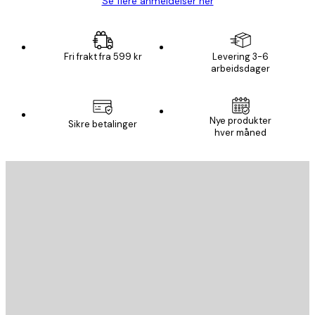
Se flere anmeldelser her
Fri frakt fra 599 kr
Levering 3-6
arbeidsdager
Nye produkter
Sikre betalinger
hver måned
E-mail
SEND
Butikk