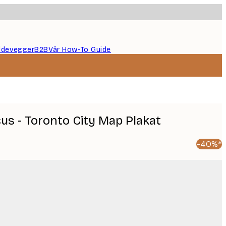
ildevegger
B2B
Vår How-To Guide
cus - Toronto City Map Plakat
-40%*