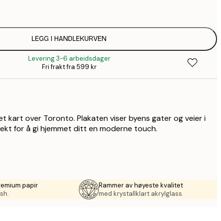
1
149,
LEGG I HANDLEKURVEN
Levering 3-6 arbeidsdager
1
Fri frakt fra 599 kr
2
et kart over Toronto. Plakaten viser byens gater og veier i
fekt for å gi hjemmet ditt en moderne touch.
remium papir
Rammer av høyeste kvalitet
sh.
med krystallklart akrylglass.