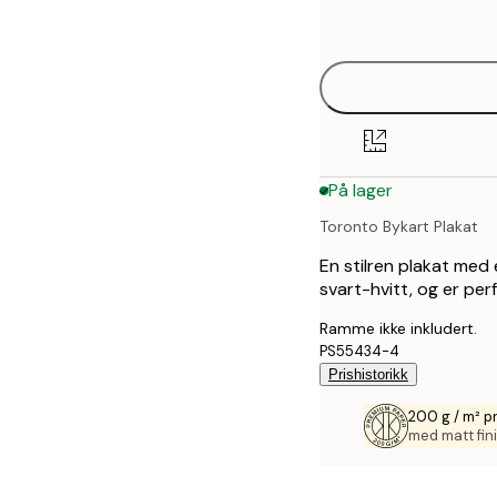
options
30x40 cm
40x50 cm
50x70 cm
På lager
70x100 cm
Toronto Bykart Plakat
En stilren plakat med 
svart-hvitt, og er per
Ramme ikke inkludert.
PS55434-4
Prishistorikk
200 g / m² p
med matt fini