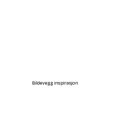
-40%*
Blomstrende Tre Poster
Fra 64,80 kr
108 kr
Bildevegg inspirasjon