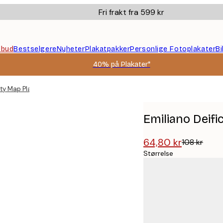
Fri frakt fra 599 kr
ilbud
Bestselgere
Nyheter
Plakatpakker
Personlige Fotoplakater
B
40% på Plakater*
ity Map Plakat
Emiliano Deifi
64,80 kr
108 kr
Størrelse