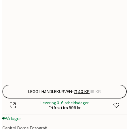
71,
21x30 cm
1
30x40 cm
202,
50x70 cm
287,
70x100 cm
Frame
options
LEGG I HANDLEKURVEN
-
71,40 KR
119 KR
Levering 3-6 arbeidsdager
Fri frakt fra 599 kr
På lager
Capitol Dome Fotografi