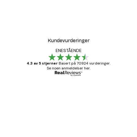
Kundevurderinger
ENESTÅENDE
4.3 av 5 stjerner
Basert på 70924 vurderinger.
Se noen anmeldelser her.
Verifisert kjøper
Kundevurderinger
Fine plakater, rammen var også fin.
4 feb
Carina R