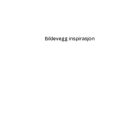
-40%*
Tåkete Soloppgang Plaka
Fra 64,80 kr
108 kr
Bildevegg inspirasjon