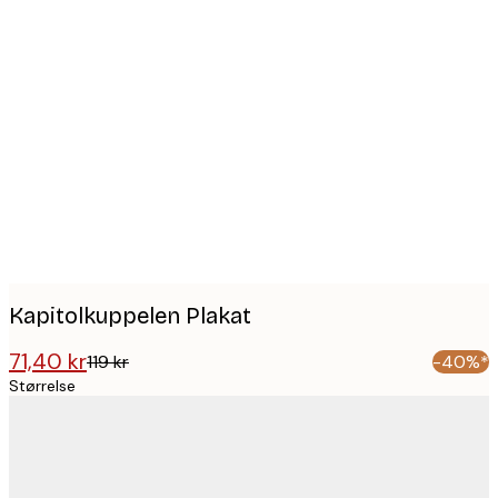
Product
images
Kapitolkuppelen Plakat
71,40 kr
119 kr
-40%*
Størrelse