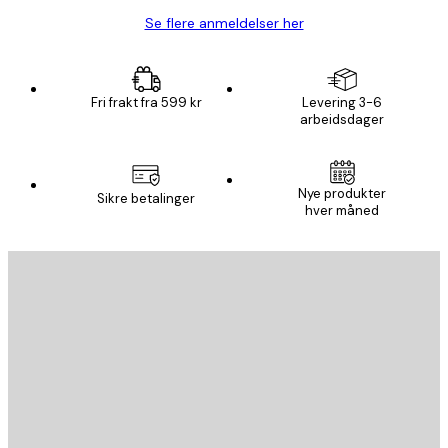
Se flere anmeldelser her
Fri frakt fra 599 kr
Levering 3-6
arbeidsdager
Nye produkter
Sikre betalinger
hver måned
E-mail
SEND