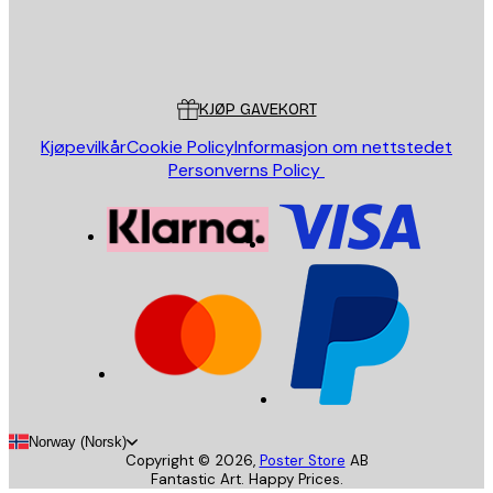
Butikk
Poster Store
Kundeservice
KJØP GAVEKORT
Kjøpevilkår
Cookie Policy
Informasjon om nettstedet
Personverns Policy
Norway (Norsk)
Copyright ©
2026
,
Poster Store
AB
Fantastic Art. Happy Prices.