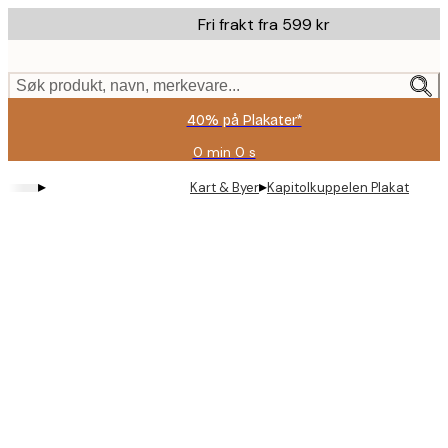
Skip
Fri frakt fra 599 kr
to
main
content.
Søk produkt, navn, merkevare...
40% på Plakater*
0 min
0 s
Gyldig
til
▸
▸
Kart & Byer
Kapitolkuppelen Plakat
og
med:
2026-
08-
09