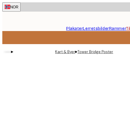
Skip
NOR
to
main
content.
Plakater
Lerretsbilder
Rammer
T
▸
▸
Kart & Byer
Tower Bridge Poster