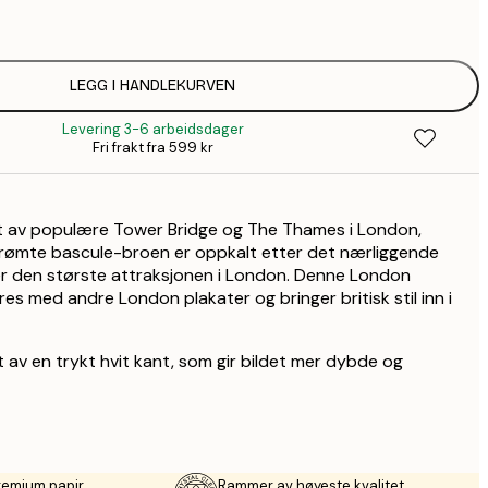
58,
94,
LEGG I HANDLEKURVEN
Levering 3-6 arbeidsdager
Fri frakt fra 599 kr
at av populære Tower Bridge og The Thames i London,
rømte bascule-broen er oppkalt etter det nærliggende
r den største attraksjonen i London. Denne London
es med andre London plakater og bringer britisk stil inn i
 av en trykt hvit kant, som gir bildet mer dybde og
remium papir
Rammer av høyeste kvalitet