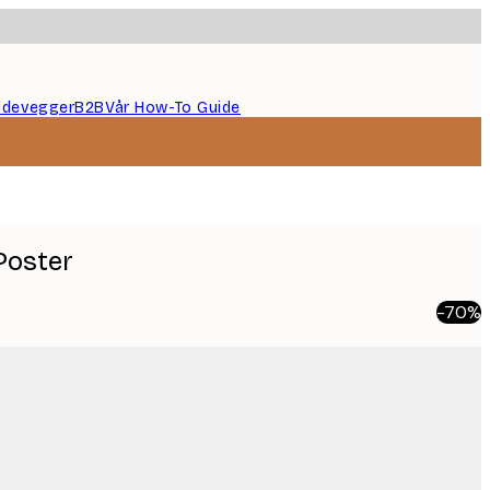
ildevegger
B2B
Vår How-To Guide
Poster
-70%