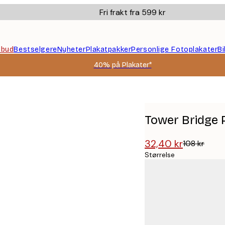
Fri frakt fra 599 kr
ilbud
Bestselgere
Nyheter
Plakatpakker
Personlige Fotoplakater
B
40% på Plakater*
Tower Bridge 
32,40 kr
108 kr
Størrelse