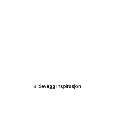
-40%*
Coco Poster
Fra 64,80 kr
108 kr
Bildevegg inspirasjon