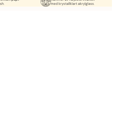
sh.
med krystallklart akrylglass.