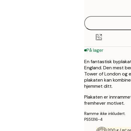
options
30x40 cm
50x70 cm
På lager
En fantastisk byplak
England. Den mest be
Tower of London og e
plakaten kan kombiner
hjemmet ditt.
Plakaten er innrammet
fremhever motivet.
Ramme ikke inkludert.
PS51316-4
200 g / m² p