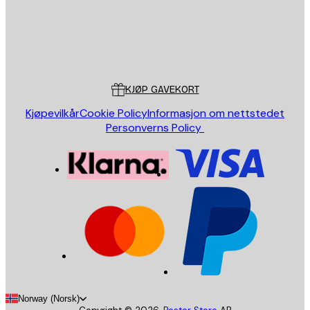
Butikk
Poster Store
Kundeservice
KJØP GAVEKORT
Kjøpevilkår
Cookie Policy
Informasjon om nettstedet
Personverns Policy
Norway (Norsk)