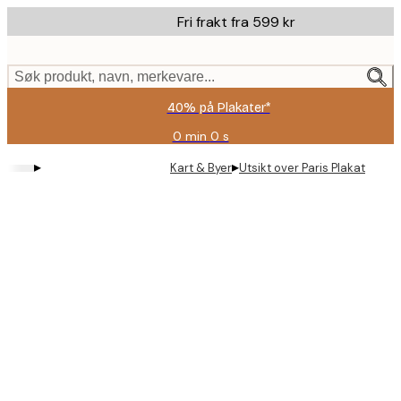
Skip
Fri frakt fra 599 kr
to
main
content.
Søk produkt, navn, merkevare...
40% på Plakater*
0 min
0 s
Gyldig
til
▸
▸
Kart & Byer
Utsikt over Paris Plakat
og
med:
2026-
08-
09