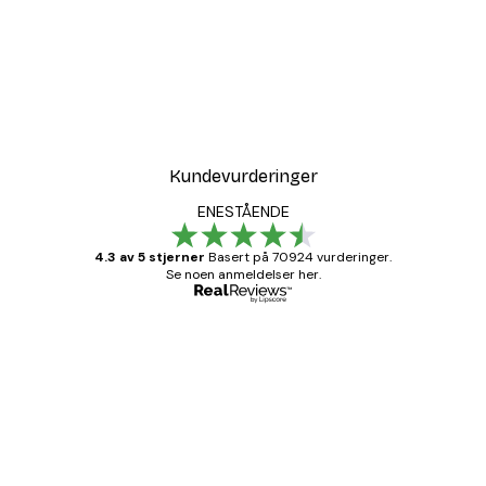
Kundevurderinger
ENESTÅENDE
4.3 av 5 stjerner
Basert på 70924 vurderinger.
Se noen anmeldelser her.
Verifisert kjøper
Kundevurderinger
Fine plakater, rammen var også fin.
4 feb