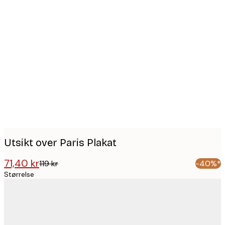
Product
images
Utsikt over Paris Plakat
71,40 kr
119 kr
-40%*
Størrelse