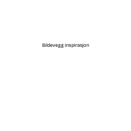
-40%*
Strandgress Poster
Fra 64,80 kr
108 kr
Bildevegg inspirasjon