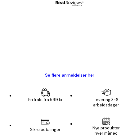
Verifisert kjøper
Kundevurderinger
Fine plakater, rammen var også fin.
4 feb
Carina R
Se flere anmeldelser her
Fri frakt fra 599 kr
Levering 3-6
arbeidsdager
Nye produkter
Sikre betalinger
hver måned