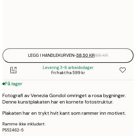
58,
30x40 cm
Frame
options
LEGG I HANDLEKURVEN
-
58,50 KR
195 KR
Levering 3-6 arbeidsdager
Fri frakt fra 599 kr
På lager
Fotografi av Venezia Gondol omringet a rosa bygninger.
Denne kunstplakaten har en kornete fotostruktur.
Plakaten har en trykt hvit kant som rammer inn motivet.
Ramme ikke inkludert.
PS52462-5