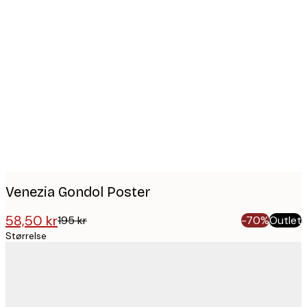
Product
images
Venezia Gondol Poster
58,50 kr
195 kr
-70%
Outlet
Størrelse