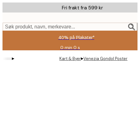
Skip
Fri frakt fra 599 kr
to
main
content.
Søk produkt, navn, merkevare...
40% på Plakater*
0 min
0 s
Gyldig
til
▸
▸
Kart & Byer
Venezia Gondol Poster
og
med:
2026-
08-
09