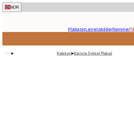
Skip
NOR
to
main
content.
Plakater
Lerretsbilder
Rammer
T
▸
▸
Kjøkken
Barista Sykkel Plakat