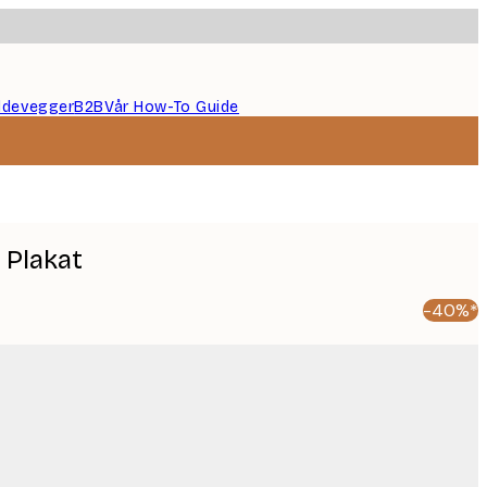
ildevegger
B2B
Vår How-To Guide
 Plakat
-40%*