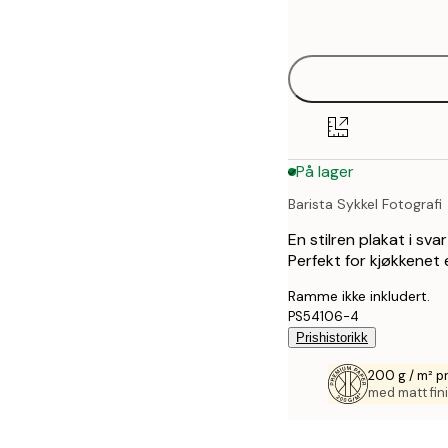
options
30x40 cm
40x50 cm
50x70 cm
På lager
70x100 cm
Barista Sykkel Fotografi
En stilren plakat i sv
Perfekt for kjøkkenet e
Ramme ikke inkludert.
PS54106-4
Prishistorikk
200 g / m² p
med matt fini