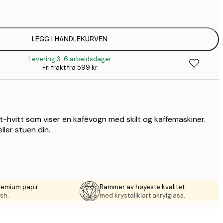
1
156,
LEGG I HANDLEKURVEN
Levering 3-6 arbeidsdager
202,
Fri frakt fra 599 kr
287,
art-hvitt som viser en kafévogn med skilt og kaffemaskiner.
ller stuen din.
remium papir
Rammer av høyeste kvalitet
sh.
med krystallklart akrylglass.