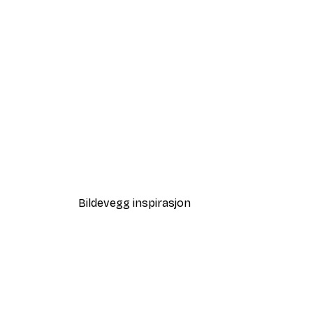
-40%*
De Små Tingene Du Gjorde I D
Fra 64,80 kr
108 kr
Bildevegg inspirasjon