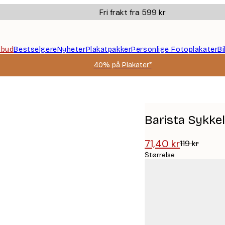
Fri frakt fra 599 kr
ilbud
Bestselgere
Nyheter
Plakatpakker
Personlige Fotoplakater
B
40% på Plakater*
Barista Sykkel
71,40 kr
119 kr
Størrelse