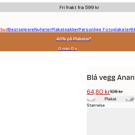
Fri frakt fra 599 kr
ilbud
Bestselgere
Nyheter
Plakatpakker
Personlige Fotoplakater
B
40% på Plakater*
0 min
0 s
Gyldig
til
og
med:
2026-
Blå vegg Anan
08-
09
64,80 kr
108 kr
Plakat
Størrelse