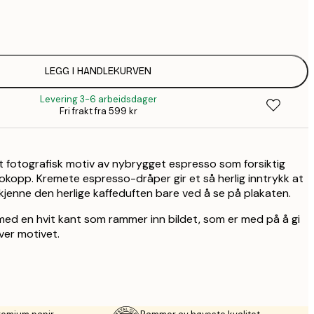
64,
1
149,
LEGG I HANDLEKURVEN
Levering 3-6 arbeidsdager
1
Fri frakt fra 599 kr
t fotografisk motiv av nybrygget espresso som forsiktig
sokopp. Kremete espresso-dråper gir et så herlig inntrykk at
 kjenne den herlige kaffeduften bare ved å se på plakaten.
med en hvit kant som rammer inn bildet, som er med på å gi
er motivet.