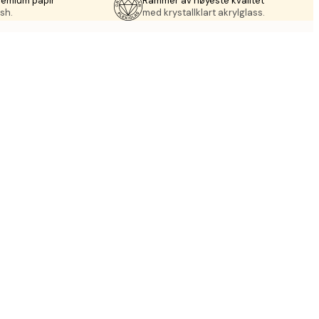
remium papir
Rammer av høyeste kvalitet
sh.
med krystallklart akrylglass.