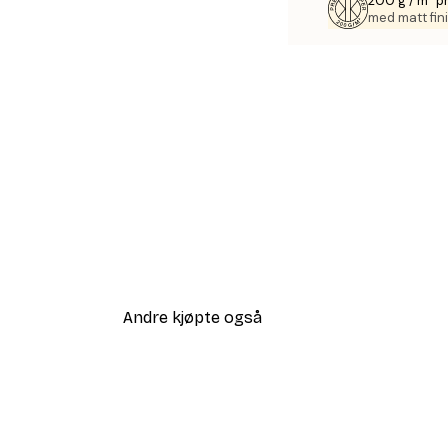
200 g / m² p
med matt fini
Andre kjøpte også