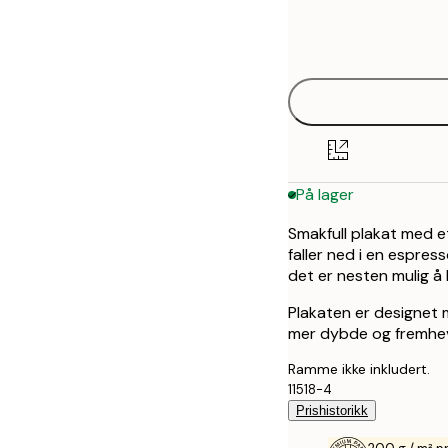
Frame
21x30 cm
options
30x40 cm
40x50 cm
50x70 cm
På lager
Smakfull plakat med e
faller ned i en espres
det er nesten mulig å
Plakaten er designet 
mer dybde og fremhev
Ramme ikke inkludert.
11518-4
Prishistorikk