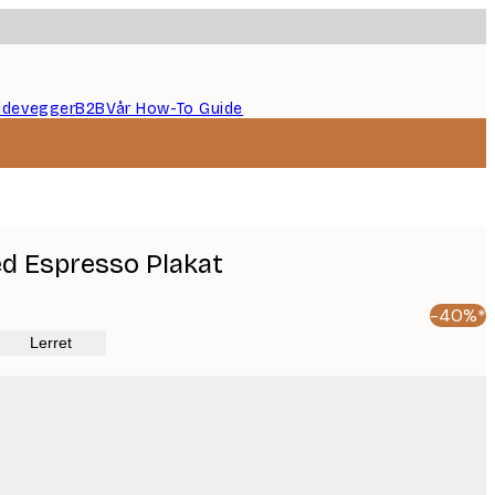
ildevegger
B2B
Vår How-To Guide
d Espresso Plakat
-40%*
Lerret