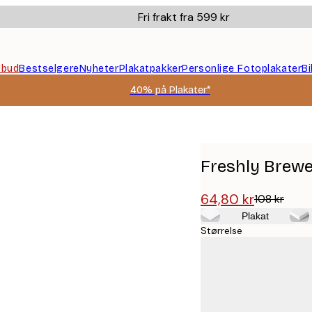
Fri frakt fra 599 kr
ilbud
Bestselgere
Nyheter
Plakatpakker
Personlige Fotoplakater
B
40% på Plakater*
Freshly Brewe
64,80 kr
108 kr
Plakat
Størrelse