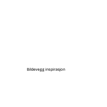
-40%*
Plakat for kaffetid
Fra 64,80 kr
108 kr
Bildevegg inspirasjon