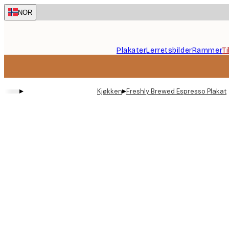
Skip
NOR
to
main
content.
Plakater
Lerretsbilder
Rammer
T
▸
▸
Kjøkken
Freshly Brewed Espresso Plakat