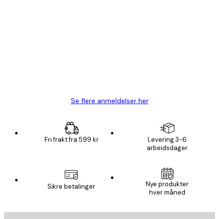
Verifisert kjøper
Kundevurderinger
Fine plakater, rammen var også fin.
4 feb
Carina R
Se flere anmeldelser her
Fri frakt fra 599 kr
Levering 3-6
arbeidsdager
Nye produkter
Sikre betalinger
hver måned