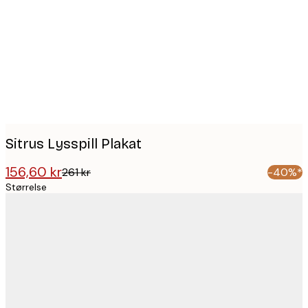
images
Sitrus Lysspill Plakat
156,60 kr
261 kr
-40%*
Størrelse