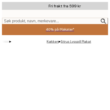
Skip
Fri frakt fra 599 kr
to
main
content.
Søk produkt, navn, merkevare...
40% på Plakater*
▸
▸
Kjøkken
Sitrus Lysspill Plakat
Product