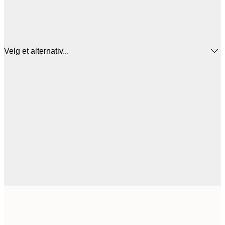
Velg et alternativ...
156,
50x50 cm