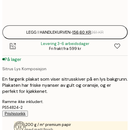
Frame
options
LEGG I HANDLEKURVEN
-
156,60 KR
261 KR
Levering 3-6 arbeidsdager
Fri frakt fra 599 kr
På lager
Sitrus Lys Komposisjon
En fargerik plakat som viser sitrusskiver på en lys bakgrunn.
Plakaten har friske nyanser av gult og oransje, og er
perfekt for kjøkkenet.
Ramme ikke inkludert.
PS54824-2
Prishistorikk
200 g / m² premium papir
med matt finish.