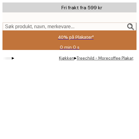
Skip
Fri frakt fra 599 kr
to
main
content.
Søk produkt, navn, merkevare...
40% på Plakater*
0 min
0 s
Gyldig
til
▸
▸
Kjøkken
Treechild - Morecoffee Plakat
og
med:
2026-
08-
09