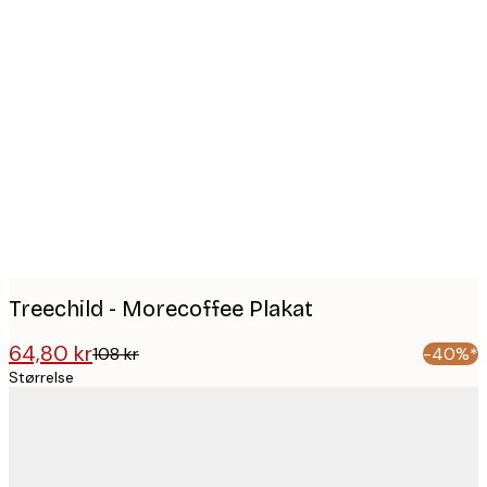
Product
images
Treechild - Morecoffee Plakat
64,80 kr
108 kr
-40%*
Størrelse