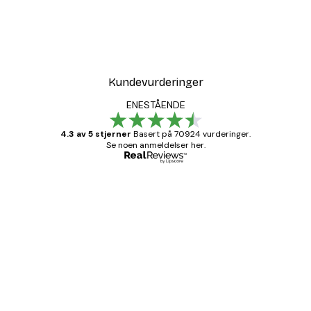
Kundevurderinger
ENESTÅENDE
4.3 av 5 stjerner
Basert på 70924 vurderinger.
Se noen anmeldelser her.
Verifisert kjøper
Kundevurderinger
Fine plakater, rammen var også fin.
4 feb
Carina R