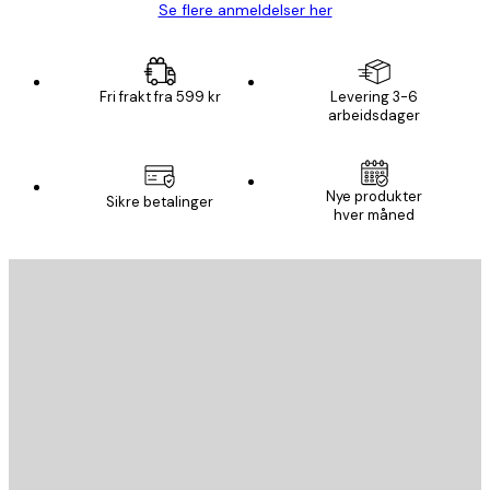
Se flere anmeldelser her
Fri frakt fra 599 kr
Levering 3-6
arbeidsdager
Nye produkter
Sikre betalinger
hver måned
E-mail
SEND