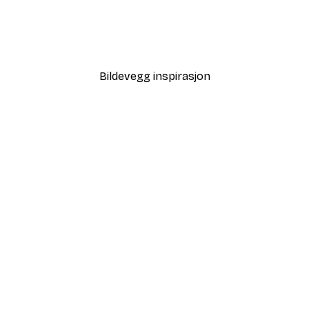
Strandgress Poster
Fra 64,80 kr
108 kr
Bildevegg inspirasjon