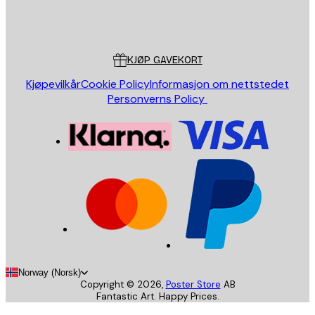
Butikk
Poster Store
Kundeservice
KJØP GAVEKORT
Kjøpevilkår
Cookie Policy
Informasjon om nettstedet
Personverns Policy
Norway (Norsk)
Copyright ©
2026
,
Poster Store
AB
Fantastic Art. Happy Prices.