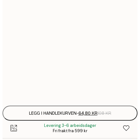
64,
21x30 cm
1
30x40 cm
149,
40x50 cm
1
50x70 cm
2
70x100 cm
Frame
options
LEGG I HANDLEKURVEN
-
64,80 KR
108 KR
Levering 3-6 arbeidsdager
Fri frakt fra 599 kr