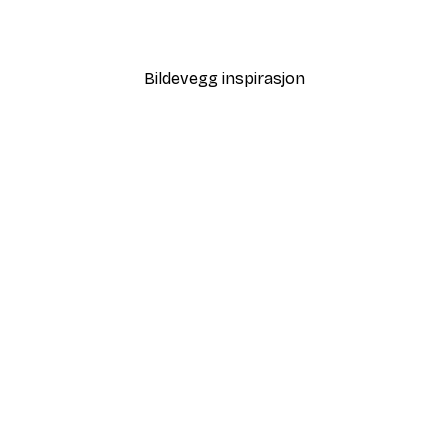
Fra 64,80 kr
108 kr
Bildevegg inspirasjon