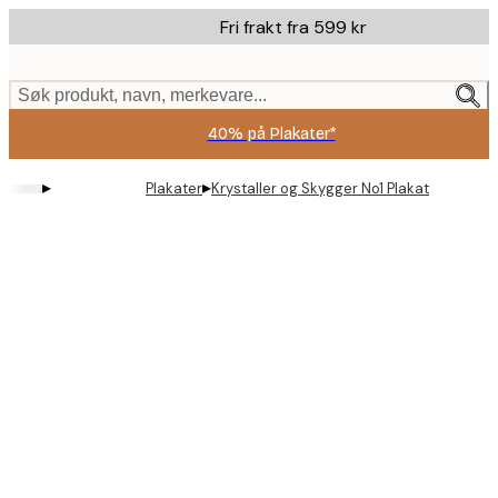
Skip
Fri frakt fra 599 kr
to
main
content.
Søk produkt, navn, merkevare...
40% på Plakater*
▸
▸
Plakater
Krystaller og Skygger No1 Plakat