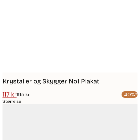
Product
images
Krystaller og Skygger No1 Plakat
117 kr
195 kr
-40%*
Størrelse