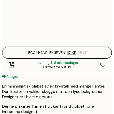
1
30x40 cm
1
50x70 cm
Frame
options
LEGG I HANDLEKURVEN
-
117 KR
195 KR
Levering 3-6 arbeidsdager
Fri frakt fra 599 kr
På lager
En minimalistisk plakat av en krystall med mange kanter.
Den kaster en vakker skygge mot den lyse bakgrunnen.
Designet er i hvitt og brunt.
Denne plakaten har en hvit kant rundt bildet for å
innramme designet.