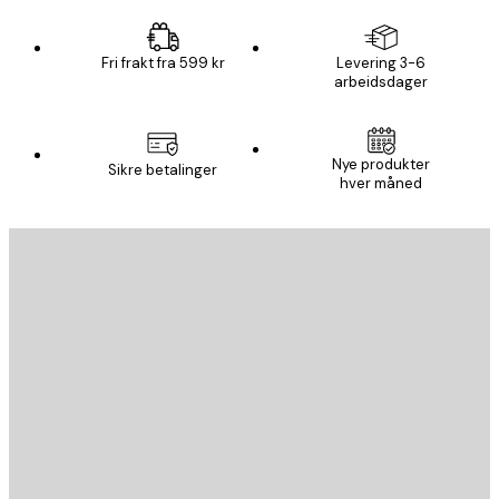
Fri frakt fra 599 kr
Levering 3-6
arbeidsdager
Nye produkter
Sikre betalinger
hver måned
E-mail
SEND
Butikk
Poster Store