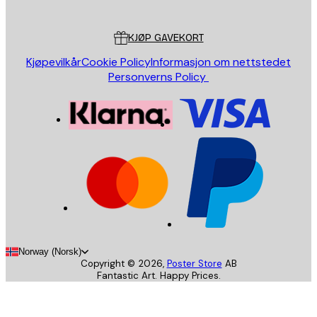
Kundeservice
KJØP GAVEKORT
Kjøpevilkår
Cookie Policy
Informasjon om nettstedet
Personverns Policy
Norway (Norsk)
Copyright ©
2026
,
Poster Store
AB
Fantastic Art. Happy Prices.