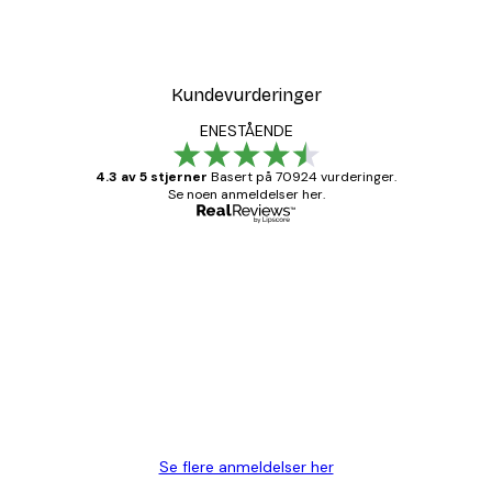
Kundevurderinger
ENESTÅENDE
4.3 av 5 stjerner
Basert på 70924 vurderinger.
Se noen anmeldelser her.
Verifisert kjøper
Kundevurderinger
Fine plakater, rammen var også fin.
4 feb
Carina R
Se flere anmeldelser her