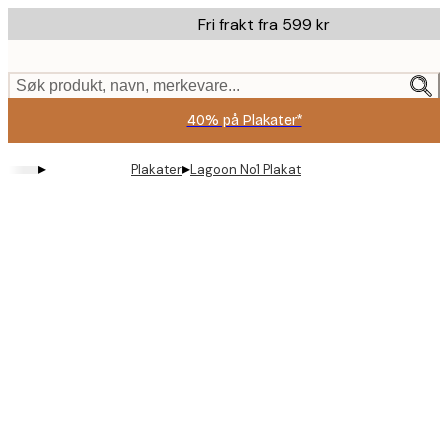
Skip
Fri frakt fra 599 kr
to
main
content.
Søk produkt, navn, merkevare...
40% på Plakater*
▸
▸
Plakater
Lagoon No1 Plakat