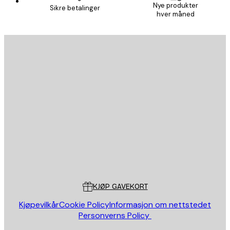
Nye produkter
Sikre betalinger
hver måned
E-mail
SEND
Butikk
Poster Store
Kundeservice
KJØP GAVEKORT
Kjøpevilkår
Cookie Policy
Informasjon om nettstedet
Personverns Policy