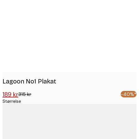
Product
images
Lagoon No1 Plakat
189 kr
315 kr
-40%*
Størrelse