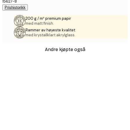
15627-8
Prishistorikk
200 g / m² premium papir
med matt finish.
Rammer av høyeste kvalitet
med krystallklart akrylglass.
Andre kjøpte også