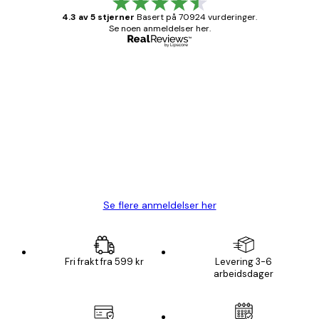
4.3 av 5 stjerner
Basert på 70924 vurderinger.
Se noen anmeldelser her.
Verifisert kjøper
Kundevurderinger
Fine plakater, rammen var også fin.
4 feb
Carina R
Se flere anmeldelser her
Fri frakt fra 599 kr
Levering 3-6
arbeidsdager