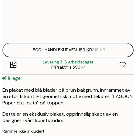
1
50x70 cm
Frame
options
LEGG I HANDLEKURVEN
-
189 KR
315 KR
Levering 3-6 arbeidsdager
Fri frakt fra 599 kr
På lager
En plakat med blå blader på brun bakgrunn, innrammet av
en stor firkant. Et geometrisk motiv med teksten "LAGOON
Paper cut-outs" på toppen.
Dette er en eksklusiv plakat, opprinnelig skapt av en
designer i vårt kunststudio.
Ramme ikke inkludert.