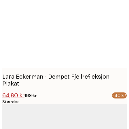
Product
images
Lara Eckerman - Dempet Fjellrefleksjon
Plakat
64,80 kr
108 kr
-40%*
Størrelse