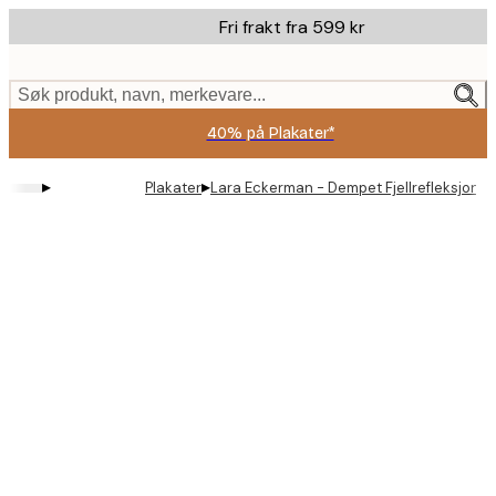
Skip
Fri frakt fra 599 kr
to
main
content.
Søk produkt, navn, merkevare...
40% på Plakater*
▸
▸
Plakater
Lara Eckerman - Dempet Fjellrefleksjon P