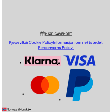
Butikk
Poster Store
Kundeservice
KJØP GAVEKORT
Kjøpevilkår
Cookie Policy
Informasjon om nettstedet
Personverns Policy
Norway (Norsk)