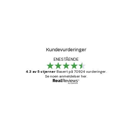
Kundevurderinger
ENESTÅENDE
4.3 av 5 stjerner
Basert på 70924 vurderinger.
Se noen anmeldelser her.
Verifisert kjøper
Kundevurderinger
Fine plakater, rammen var også fin.
4 feb