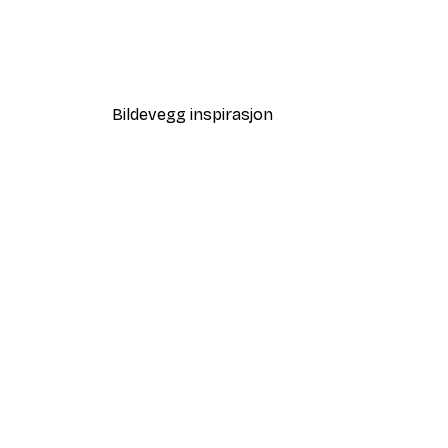
Blomstrende Tre Poster
Fra 64,80 kr
108 kr
Bildevegg inspirasjon