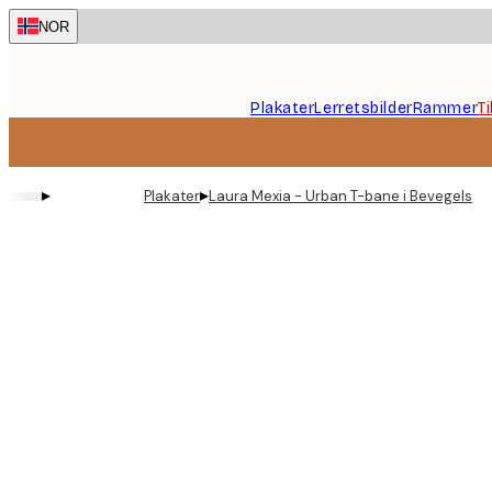
Skip
NOR
to
main
content.
Plakater
Lerretsbilder
Rammer
T
▸
▸
Plakater
Laura Mexia - Urban T-bane i Bevegelse P