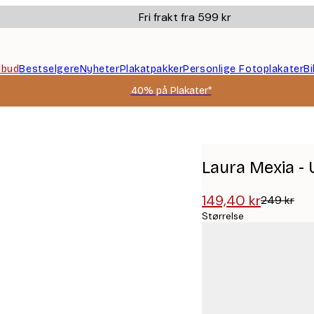
Fri frakt fra 599 kr
ilbud
Bestselgere
Nyheter
Plakatpakker
Personlige Fotoplakater
B
40% på Plakater*
lakat
Laura Mexia - 
149,40 kr
249 kr
Størrelse