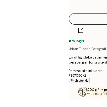
options
På lager
Urban T-bane Fotografi
En stilig plakat som v
person går forbi utenf
Ramme ikke inkludert.
PS57050-2
Prishistorikk
200 g / m² p
med matt fini