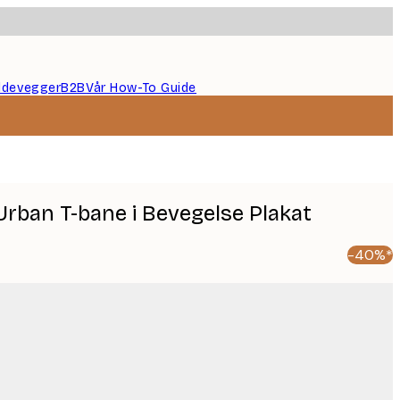
ildevegger
B2B
Vår How-To Guide
Urban T-bane i Bevegelse Plakat
-40%*