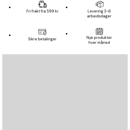
Fri frakt fra 599 kr
Levering 3-6
arbeidsdager
Nye produkter
Sikre betalinger
hver måned
E-mail
SEND
Butikk
Poster Store
Kundeservice