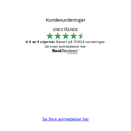
Kundevurderinger
ENESTÅENDE
4.3 av 5 stjerner
Basert på 70924 vurderinger.
Se noen anmeldelser her.
Verifisert kjøper
Kundevurderinger
Fine plakater, rammen var også fin.
4 feb
Carina R
Se flere anmeldelser her