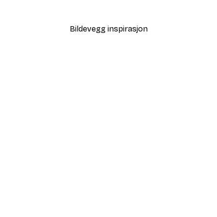
Fra 64,80 kr
108 kr
Bildevegg inspirasjon