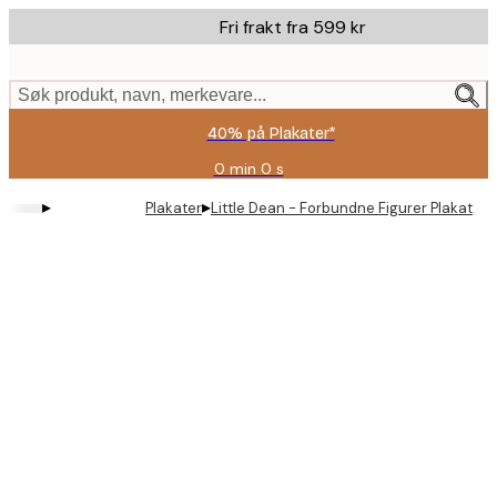
Skip
Fri frakt fra 599 kr
to
main
content.
Søk produkt, navn, merkevare...
40% på Plakater*
0 min
0 s
Gyldig
til
▸
▸
Plakater
Little Dean - Forbundne Figurer Plakat
og
med:
2026-
08-
09