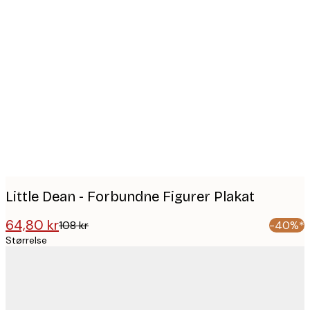
Product
images
Little Dean - Forbundne Figurer Plakat
64,80 kr
108 kr
-40%*
Størrelse