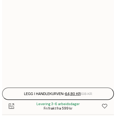
64,
21x30 cm
1
30x40 cm
149,
40x50 cm
1
50x70 cm
2
70x100 cm
Frame
options
LEGG I HANDLEKURVEN
-
64,80 KR
108 KR
Levering 3-6 arbeidsdager
Fri frakt fra 599 kr