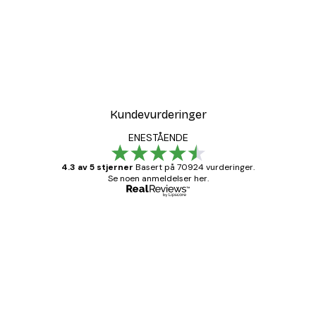
Kundevurderinger
ENESTÅENDE
4.3 av 5 stjerner
Basert på 70924 vurderinger.
Se noen anmeldelser her.
Verifisert kjøper
Kundevurderinger
Fine plakater, rammen var også fin.
4 feb