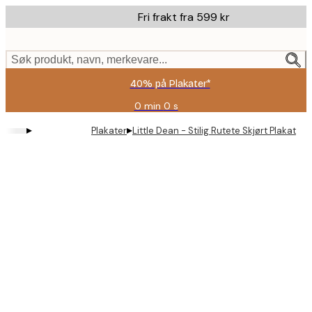
Skip
Fri frakt fra 599 kr
to
main
content.
Søk produkt, navn, merkevare...
40% på Plakater*
0 min
0 s
Gyldig
til
▸
▸
Plakater
Little Dean - Stilig Rutete Skjørt Plakat
og
med:
2026-
08-
09