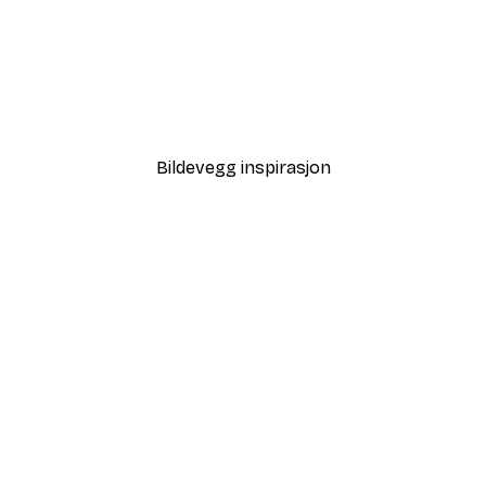
-40%*
Strandgress Poster
Fra 64,80 kr
108 kr
Bildevegg inspirasjon