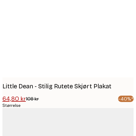
Product
images
Little Dean - Stilig Rutete Skjørt Plakat
64,80 kr
108 kr
-40%*
Størrelse