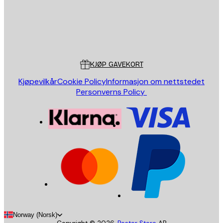
Butikk
Poster Store
Kundeservice
KJØP GAVEKORT
Kjøpevilkår
Cookie Policy
Informasjon om nettstedet
Personverns Policy
Norway (Norsk)