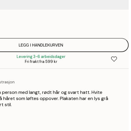
75,
136,
174,
LEGG I HANDLEKURVEN
Levering 3-6 arbeidsdager
Fri frakt fra 599 kr
ustrasjon
n person med langt, rødt hår og svart hatt. Hvite
å håret som løftes oppover. Plakaten har en lys grå
 stil.