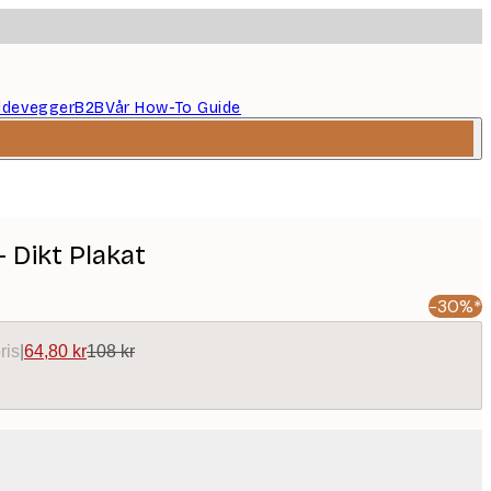
ildevegger
B2B
Vår How-To Guide
- Dikt Plakat
-30%*
ris
|
64,80 kr
108 kr