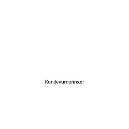
-30%*
Coco Poster
Fra 75,60 kr
108 kr
Kundevurderinger
var også fin.