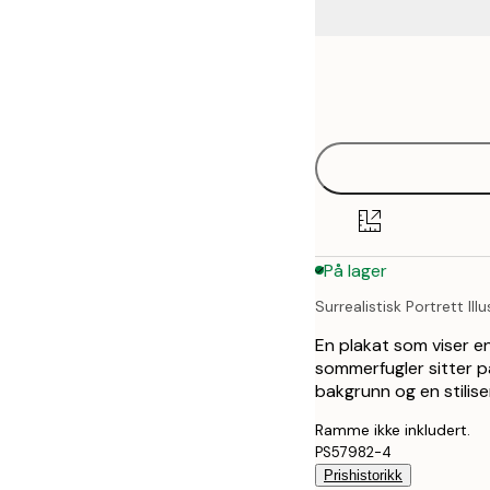
Frame
21x30 cm
options
30x40 cm
40x50 cm
På lager
Surrealistisk Portrett Ill
En plakat som viser e
sommerfugler sitter p
bakgrunn og en stilisert
Ramme ikke inkludert.
PS57982-4
Prishistorikk