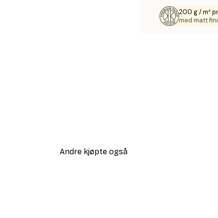
200 g / m² p
med matt fini
Andre kjøpte også