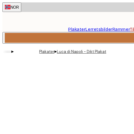
Skip
NOR
to
main
content.
Plakater
Lerretsbilder
Rammer
T
▸
▸
Plakater
Luca di Napoli - Dikt Plakat