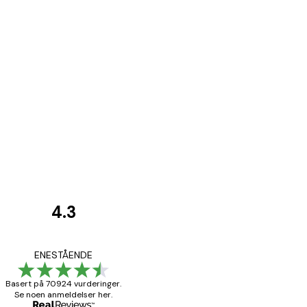
4.3
Kundevurderinger
Fine plakater, rammen 
ENESTÅENDE
Basert på 70924 vurderinger.
Se noen anmeldelser her.
4 feb