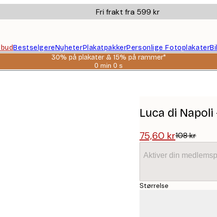
Fri frakt fra 599 kr
ilbud
Bestselgere
Nyheter
Plakatpakker
Personlige Fotoplakater
B
30% på plakater & 15% på rammer*
0 min
0 s
Gyldig
til
og
med:
2026-
08-
Luca di Napoli 
06
75,60 kr
108 kr
Aktiver din medlemsp
Størrelse