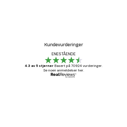
Kundevurderinger
ENESTÅENDE
4.3 av 5 stjerner
Basert på 70924 vurderinger.
Se noen anmeldelser her.
Verifisert kjøper
Kundevurderinger
Fine plakater, rammen var også fin.
4 feb
Carina R