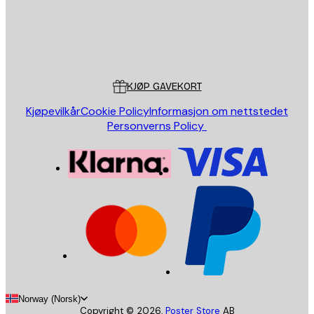
Butikk
Poster Store
Kundeservice
KJØP GAVEKORT
Kjøpevilkår
Cookie Policy
Informasjon om nettstedet
Personverns Policy
Norway (Norsk)
Copyright ©
2026
,
Poster Store
AB