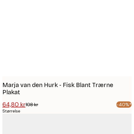
Product
images
Marja van den Hurk - Fisk Blant Trærne
Plakat
64,80 kr
108 kr
-40%*
Størrelse