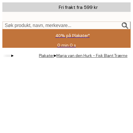
Skip
Fri frakt fra 599 kr
to
main
content.
Søk produkt, navn, merkevare...
40% på Plakater*
0 min
0 s
Gyldig
til
▸
▸
Plakater
Marja van den Hurk - Fisk Blant Trærne Pl
og
med:
2026-
08-
09