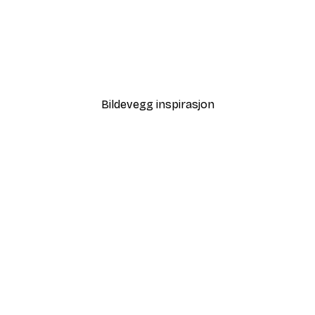
-40%*
Tåkete Soloppgang Plaka
Fra 64,80 kr
108 kr
Bildevegg inspirasjon