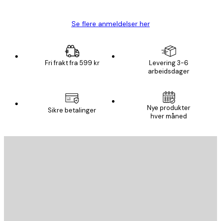
Se flere anmeldelser her
Fri frakt fra 599 kr
Levering 3-6
arbeidsdager
Nye produkter
Sikre betalinger
hver måned
E-mail
SEND