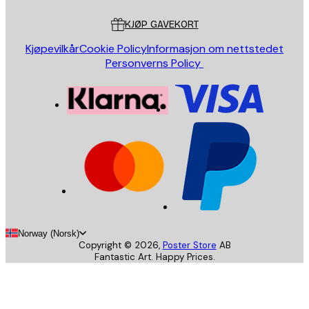
Kundeservice
KJØP GAVEKORT
Kjøpevilkår
Cookie Policy
Informasjon om nettstedet
Personverns Policy
Norway (Norsk)
Copyright ©
2026
,
Poster Store
AB
Fantastic Art. Happy Prices.