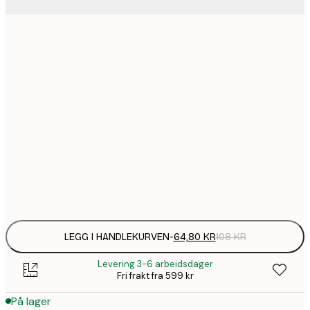
64,
21x30 cm
1
30x40 cm
1
50x70 cm
2
70x100 cm
Frame
options
LEGG I HANDLEKURVEN
-
64,80 KR
108 KR
Levering 3-6 arbeidsdager
Fri frakt fra 599 kr
På lager