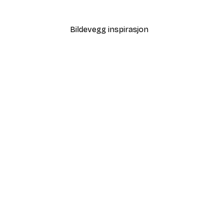
Fra 64,80 kr
108 kr
Bildevegg inspirasjon