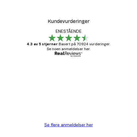
Kundevurderinger
ENESTÅENDE
4.3 av 5 stjerner
Basert på 70924 vurderinger.
Se noen anmeldelser her.
Verifisert kjøper
Kundevurderinger
Fine plakater, rammen var også fin.
4 feb
Carina R
Se flere anmeldelser her