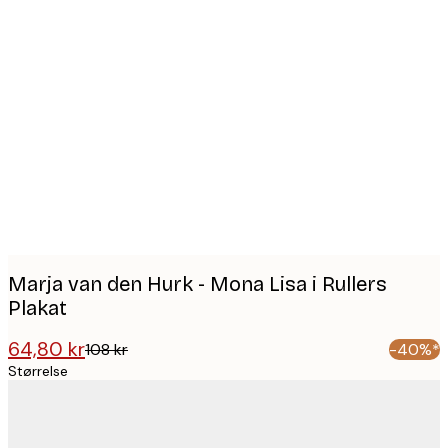
Product
images
Marja van den Hurk - Mona Lisa i Rullers
Plakat
64,80 kr
108 kr
-40%*
Størrelse