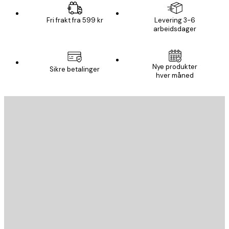
Fri frakt fra 599 kr
Levering 3-6
arbeidsdager
Nye produkter
Sikre betalinger
hver måned
E-mail
SEND
Butikk
Poster Store