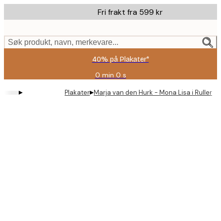
Skip
Fri frakt fra 599 kr
to
main
content.
Søk produkt, navn, merkevare...
40% på Plakater*
0 min
0 s
Gyldig
til
▸
▸
Plakater
Marja van den Hurk - Mona Lisa i Rullers P
og
med:
2026-
08-
09